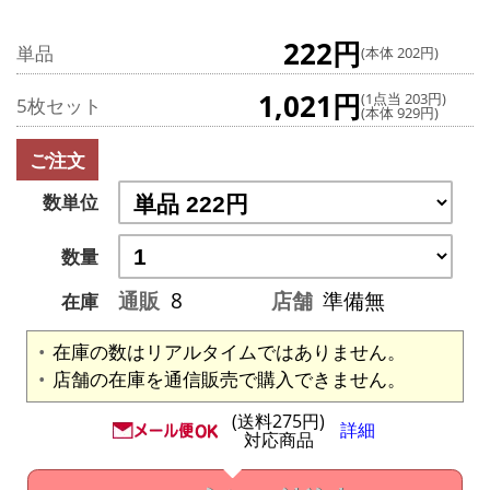
222円
単品
(本体 202円)
1,021円
(1点当 203円)
5枚セット
(本体 929円)
ご注文
数単位
数量
通販
8
店舗
準備無
在庫
在庫の数はリアルタイムではありません。
店舗の在庫を通信販売で購入できません。
(送料275円)
詳細
対応商品