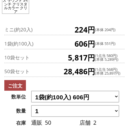
ス ラウンド 5イ
ンチ クリスタ
ルカラー クリ
ア
224円
ミニ(約20入)
(本体 204円)
606円
1袋(約100入)
(本体 551円)
5,817円
(1点当 580円)
10袋セット
(本体 5,289円)
28,486円
(1点当 568円)
50袋セット
(本体 25,897円)
ご注文
数単位
数量
通販
50
店舗
2
在庫