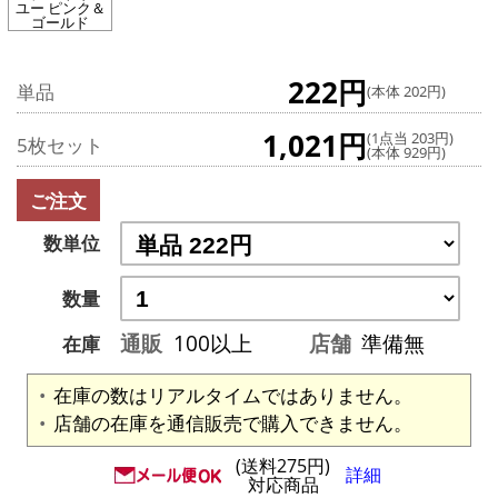
ユー ピンク＆
ゴールド
222円
単品
(本体 202円)
1,021円
(1点当 203円)
5枚セット
(本体 929円)
ご注文
数単位
数量
通販
100以上
店舗
準備無
在庫
在庫の数はリアルタイムではありません。
店舗の在庫を通信販売で購入できません。
(送料275円)
詳細
対応商品