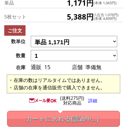
1,171円
単品
(本体 1,065円)
5,388円
(1点当 1,076円)
5枚セット
(本体 4,899円)
ご注文
数単位
数量
通販
15
店舗
準備無
在庫
在庫の数はリアルタイムではありません。
店舗の在庫を通信販売で購入できません。
(送料275円)
詳細
対応商品
カートに入れる
(読込中...)