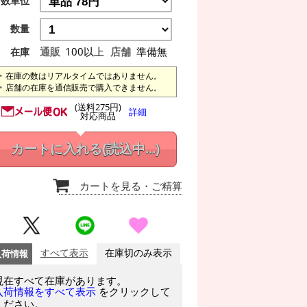
数単位
数量
通販
100以上
店舗
準備無
在庫
在庫の数はリアルタイムではありません。
店舗の在庫を通信販売で購入できません。
(送料275円)
詳細
対応商品
カートに入れる
(読込中...)
カートを見る
・ご精算
入荷情報
すべて表示
在庫切のみ表示
現在すべて在庫があります。
をクリックして
入荷情報をすべて表示
ください。