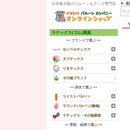
通
日本最大級のバルーン＆グッズ専門店
ラテックス(ゴム)風船
== ブランドで選ぶ ==
センペルテックス
タフテックス
リオテックス
その他ブランド
2
== 形状で選ぶ ==
ツイストバルーン
ラウンドバルーン(無地)
ラテックス・その他形状
== 季節・絵柄で選ぶ ==