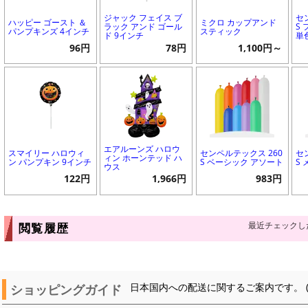
ジャック フェイス ブ
セ
ハッピー ゴースト ＆
ミクロ カップアンド
ラック アンド ゴール
S
パンプキンズ 4インチ
スティック
ド 9インチ
単
96円
78円
1,100円～
エアルーンズ ハロウ
スマイリー ハロウィ
センペルテックス 260
セ
ィン ホーンテッド ハ
ン パンプキン 9インチ
S ベーシック アソート
S
ウス
122円
1,966円
983円
最近チェックし
閲覧履歴
ショッピングガイド
日本国内への配送に関するご案内です。 