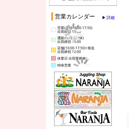
営業カレンダー
詳細
営業(店舗14:00-17:50)
出荷締切 15:00
通販のみ(店舗休)
出荷締切 15:00
店舗(10:00-17:50)+発送
出荷締切 12:00
休業日 出荷業務無し
特殊営業