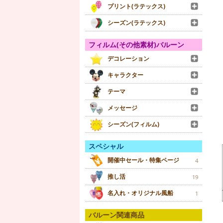
プリント(ラテックス)
シーズン(ラテックス)
フィルム(その他素材)バルーン
デコレーション
キャラクター
テーマ
メッセージ
シーズン(フィルム)
スペシャル
開催中セール・特集ページ
4
推し活
19
名入れ・オリジナル風船
1
バルーン関連商品