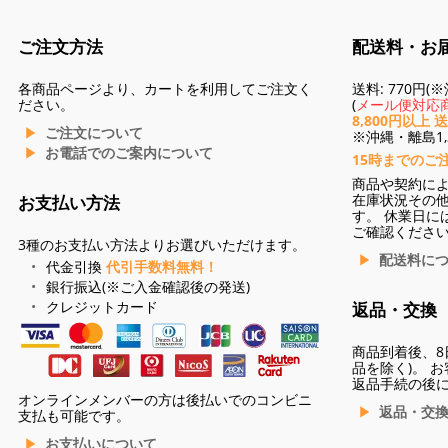
ご注文方法
配送料・お
各商品ページより、カートを利用してご注文く
送料: 770円
ださい。
(
メール便対応商
8,800円以上 
ご注文について
※沖縄・離島1,3
お電話でのご案内について
15時までのご
商品や契約に
在庫状況その
お支払い方法
す。 休業日に
ご確認くださ
3種のお支払い方法よりお選びいただけます。
配送料に
代金引換
代引手数料無料！
銀行振込(※ご入金確認後の発送)
クレジットカード
返品・交換
商品到着後、8
品を除く)。 
返品手続の後
オンラインメンバーの方は後払いでのコンビニ
返品・交
支払も可能です。
お支払いについて