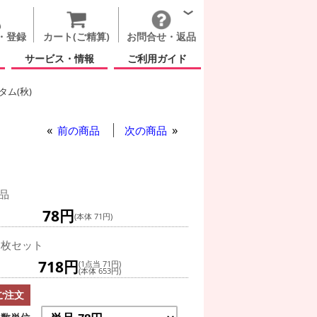
・登録
カート(ご精算)
お問合せ・返品
サービス・情報
ご利用ガイド
ム(秋)
前の商品
次の商品
品
78円
(本体 71円)
0枚セット
718円
(1点当 71円)
(本体 653円)
ご注文