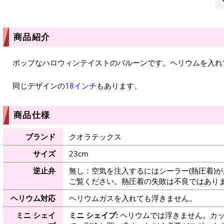
商品紹介
ポップなハロウィンテイストのバルーンです。ヘリウムを入れ
同じデザインの
18インチ
もあります。
商品仕様
ブランド
クオラテックス
サイズ
23cm
逆止弁
無し：空気を注入するにはシーラー(熱圧着)
ご覧ください。熱圧着の失敗は不良ではありま
ヘリウム対応
ヘリウムガスを入れても浮きません。
ミニ シェイ
ミニ シェイプ:
ヘリウムでは浮きません。カッ