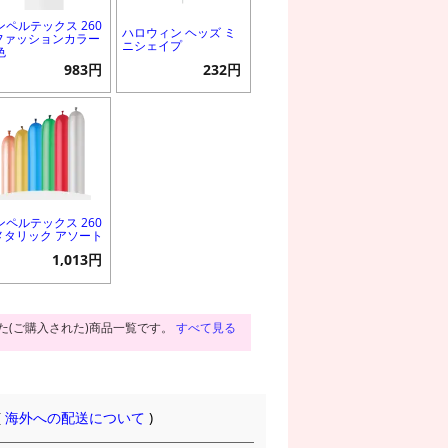
ンペルテックス 260
ハロウィン ヘッズ ミ
 ファッションカラー
ニシェイプ
色
983円
232円
ンペルテックス 260
 メタリック アソート
1,013円
た(ご購入された)商品一覧です。
すべて見る
(
海外への配送について
)