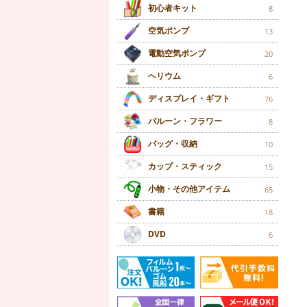
初心者キット
8
空気ポンプ
13
電動空気ポンプ
20
ヘリウム
6
ディスプレイ・ギフト
76
バルーン・フラワー
8
バッグ・収納
10
カップ・スティック
15
小物・その他アイテム
65
書籍
18
DVD
6