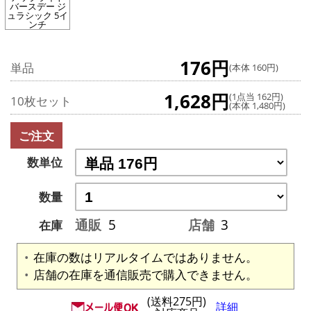
バースデー ジ
ュラシック 5イ
ンチ
176円
単品
(本体 160円)
1,628円
(1点当 162円)
10枚セット
(本体 1,480円)
ご注文
数単位
数量
通販
5
店舗
3
在庫
在庫の数はリアルタイムではありません。
店舗の在庫を通信販売で購入できません。
(送料275円)
詳細