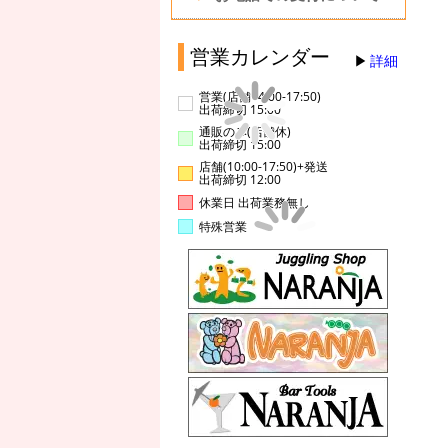
営業カレンダー
詳細
営業(店舗14:00-17:50)
出荷締切 15:00
通販のみ(店舗休)
出荷締切 15:00
店舗(10:00-17:50)+発送
出荷締切 12:00
休業日 出荷業務無し
特殊営業