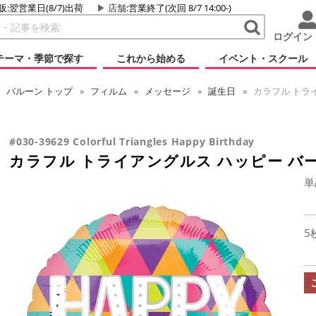
販:翌営業日(8/7)出荷
店舗
:営業終了(次回 8/7 14:00-)
ログイン
テーマ・季節で探す
これから始める
イベント・スクール
バルーン
トップ
フィルム
メッセージ
誕生日
カラフル トライ
#030-39629 Colorful Triangles Happy Birthday
カラフル トライアングルス ハッピー バー
単
5