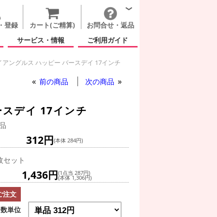
・登録
カート(ご精算)
お問合せ・返品
サービス・情報
ご利用ガイド
アングルス ハッピー バースデイ 17インチ
前の商品
次の商品
スデイ 17インチ
品
312円
(本体 284円)
枚セット
1,436円
(1点当 287円)
(本体 1,306円)
ご注文
数単位