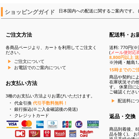
ショッピングガイド
日本国内への配送に関するご案内です。 
ご注文方法
配送料・お
各商品ページより、カートを利用してご注文く
送料: 770円
ださい。
(
メール便対応商
8,800円以上 
ご注文について
※沖縄・離島1,3
お電話でのご案内について
15時までのご
商品や契約に
在庫状況その
お支払い方法
す。 休業日に
ご確認くださ
3種のお支払い方法よりお選びいただけます。
配送料に
代金引換
代引手数料無料！
銀行振込(※ご入金確認後の発送)
クレジットカード
返品・交換
商品到着後、8
品を除く)。 