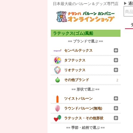
通
日本最大級のバルーン＆グッズ専門店
ラテックス(ゴム)風船
== ブランドで選ぶ ==
センペルテックス
タフテックス
リオテックス
その他ブランド
2
== 形状で選ぶ ==
ツイストバルーン
ラウンドバルーン(無地)
ラテックス・その他形状
== 季節・絵柄で選ぶ ==