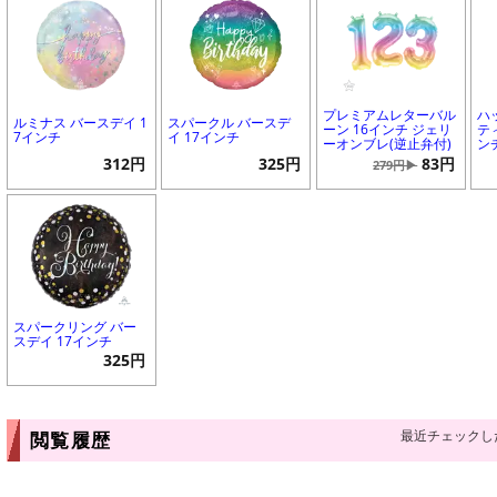
プレミアムレターバル
ハ
ルミナス バースデイ 1
スパークル バースデ
ーン 16インチ ジェリ
テ
7インチ
イ 17インチ
ーオンブレ(逆止弁付)
ン
312円
325円
83円
279円▶
スパークリング バー
スデイ 17インチ
325円
最近チェックし
閲覧履歴