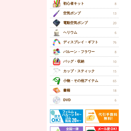
初心者キット
8
空気ポンプ
13
電動空気ポンプ
20
ヘリウム
6
ディスプレイ・ギフト
76
バルーン・フラワー
8
バッグ・収納
10
カップ・スティック
15
小物・その他アイテム
65
書籍
18
DVD
6