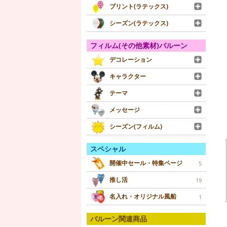
プリント(ラテックス)
シーズン(ラテックス)
フィルム(その他素材)バルーン
デコレーション
キャラクター
テーマ
メッセージ
シーズン(フィルム)
スペシャル
開催中セール・特集ページ
5
推し活
19
名入れ・オリジナル風船
1
バルーン関連商品