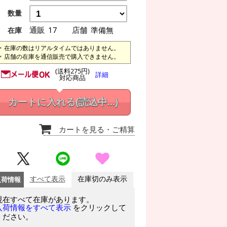
数量
通販
17
店舗
準備無
在庫
在庫の数はリアルタイムではありません。
店舗の在庫を通信販売で購入できません。
(送料275円)
詳細
対応商品
カートに入れる
(読込中...)
カートを見る
・ご精算
入荷情報
すべて表示
在庫切のみ表示
現在すべて在庫があります。
をクリックして
入荷情報をすべて表示
ください。