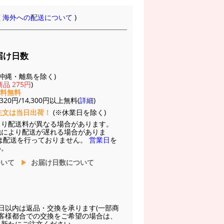
(
海外への配送について
)
届け日数
(※沖縄・離島を除く)
品 275円
)
送料無料
20円/14,300円以上無料(
詳細
)
注文は当日出荷！
(※休業日を除く)
より配送料が異なる場合があります。
他により配送が遅れる場合がありま
は配送を行っておりません。
営業日
を
い。
ついて
お届け日数について
日以内は返品・交換を承ります(一部商
お客様都合での交換をご希望の場合は、