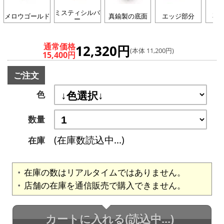
ミスティシルバ
メロウゴールド
真鍮製の底面
エッジ部分
専
ー
通常価格
12,320円
(本体 11,200円)
15,400円
ご注文
色
数量
(在庫数読込中...)
在庫
在庫の数はリアルタイムではありません。
店舗の在庫を通信販売で購入できません。
カートに入れる
(読込中...)