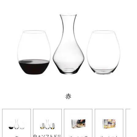
赤
白 + ソフトドリ