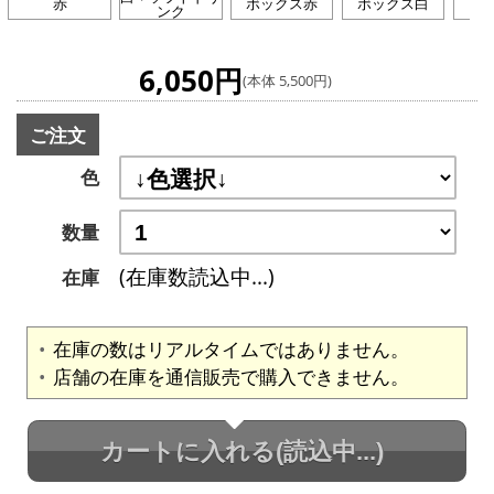
赤
ボックス赤
ボックス白
グ
ンク
6,050円
(本体 5,500円)
ご注文
色
数量
(在庫数読込中...)
在庫
在庫の数はリアルタイムではありません。
店舗の在庫を通信販売で購入できません。
カートに入れる
(読込中...)