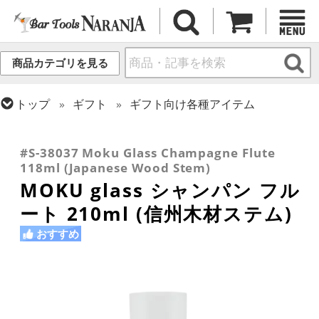
商品カテゴリを見る
トップ
ギフト
ギフト向け各種アイテム
トップ
グラス・カップ
グラス (用途・形状別)
トップ
グラス・カップ
グラス (用途・形状別)
トップ
グラス・カップ
グラス (ブランド別)
金属カップ・その他グラス
シャンパングラス
その他ブランド
#S-38037 Moku Glass Champagne Flute
118ml (Japanese Wood Stem)
MOKU glass シャンパン フル
ート 210ml (信州木材ステム)
おすすめ