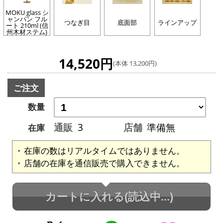
MOKU glass シ
ャンパン フル
つなぎ目
底面部
ラインアップ
ート 210ml (信
州木材ステム)
14,520円
(本体 13,200円)
ご注文
数量
通販
3
店舗
準備無
在庫
在庫の数はリアルタイムではありません。
店舗の在庫を通信販売で購入できません。
カートに入れる
(読込中...)