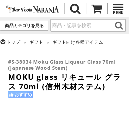
商品カテゴリを見る
トップ
ギフト
ギフト向け各種アイテム
トップ
グラス・カップ
グラス (用途・形状別)
トップ
グラス・カップ
グラス (ブランド別)
トップ
グラス・カップ
グラス (用途・形状別)
金属カップ・その他グラス
その他ブランド
スピリッツ・リキュール
#S-38034 Moku Glass Liqueur Glass 70ml
(Japanese Wood Stem)
MOKU glass リキュール グラ
ス 70ml (信州木材ステム)
おすすめ