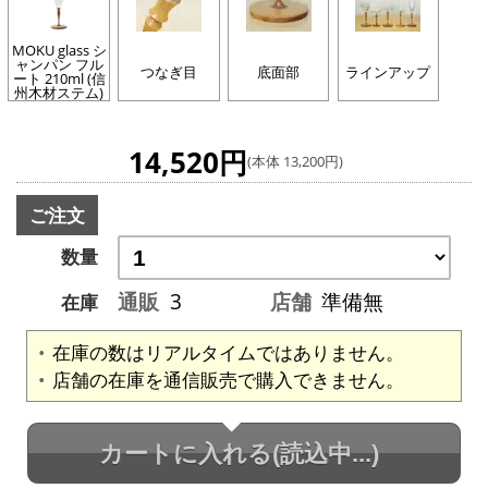
MOKU glass シ
ャンパン フル
つなぎ目
底面部
ラインアップ
ート 210ml (信
州木材ステム)
14,520円
(本体 13,200円)
ご注文
数量
通販
3
店舗
準備無
在庫
在庫の数はリアルタイムではありません。
店舗の在庫を通信販売で購入できません。
カートに入れる
(読込中...)