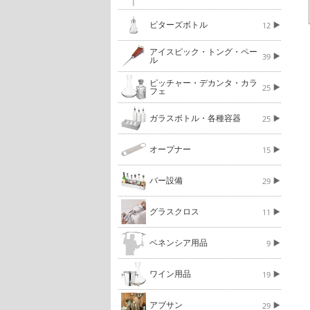
ビターズボトル
12
アイスピック・トング・ペー
39
ル
ピッチャー・デカンタ・カラ
25
フェ
ガラスボトル・各種容器
25
オープナー
15
バー設備
29
グラスクロス
11
ベネンシア用品
9
ワイン用品
19
アブサン
29