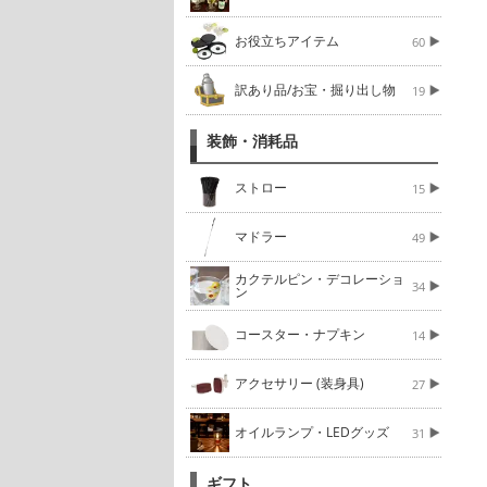
お役立ちアイテム
60
訳あり品/お宝・掘り出し物
19
装飾・消耗品
ストロー
15
マドラー
49
カクテルピン・デコレーショ
34
ン
コースター・ナプキン
14
アクセサリー (装身具)
27
オイルランプ・LEDグッズ
31
ギフト