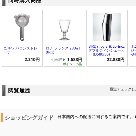
同時購入商品
BIRDY. by Erik Lorincz
オ
ユキワ バロンストレ
ロナ フランス 280ml
ダブルティンシェーカ
ジー
ーナー
(8oz)
ー (DS80/50)
-8
2,310円
1,683円
22,880円
1,980円▶
ポイント 5倍
最近チェックし
閲覧履歴
ショッピングガイド
日本国内への配送に関するご案内です。 