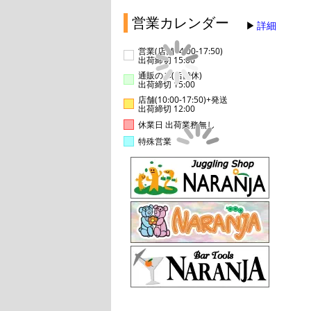
営業カレンダー
詳細
営業(店舗14:00-17:50)
出荷締切 15:00
通販のみ(店舗休)
出荷締切 15:00
店舗(10:00-17:50)+発送
出荷締切 12:00
休業日 出荷業務無し
特殊営業