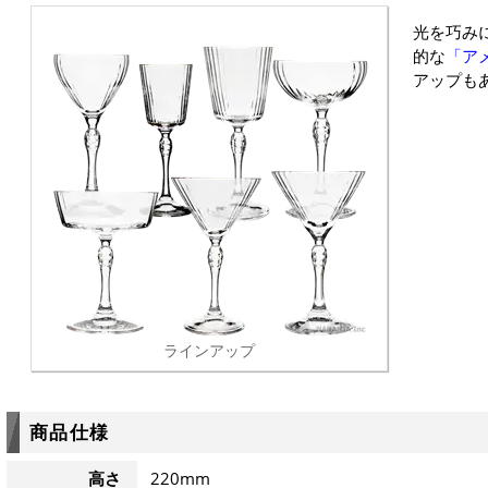
光を巧み
的な
「アメ
アップも
ラインアップ
商品仕様
高さ
220mm