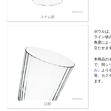
ステム部
ボウルは
ライン状
角度によ
立たせま
本商品の
で、同シ
ル
」より
等、カク
ます。
口部