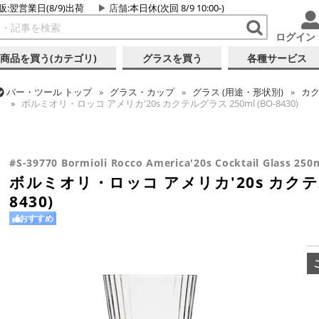
販:翌営業日(8/9)出荷
店舗
:本日休(次回 8/9 10:00-)
ログイン
商品を買う(カテゴリ)
グラスを買う
各種サービス
バー・ツール
トップ
グラス・カップ
グラス (用途・形状別)
カク
ボルミオリ・ロッコ アメリカ'20s カクテルグラス 250ml (BO-8430)
バー・ツール
トップ
グラス・カップ
グラス (ブランド別)
ボル
バー・ツール
トップ
グラス・カップ
グラス (用途・形状別)
カク
ボルミオリ・ロッコ アメリカ'20s カクテルグラス 250ml (BO-8430)
ボルミオリ・ロッコ アメリカ'20s カクテルグラス 250ml (BO-8430)
#S-39770 Bormioli Rocco America'20s Cocktail Glass 250
ボルミオリ・ロッコ アメリカ'20s カクテルグ
8430)
おすすめ