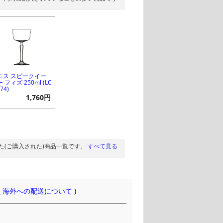
ニス スピークイー
 フィズ 250ml (LC
474)
1,760円
た(ご購入された)商品一覧です。
すべて見る
(
海外への配送について
)