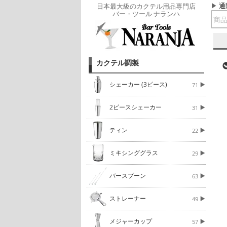
通
日本最大級のカクテル用品専門店
バー・ツール ナランハ
カクテル調製
シェーカー (3ピース)
71
2ピースシェーカー
31
ティン
22
ミキシンググラス
29
バースプーン
63
ストレーナー
49
メジャーカップ
57