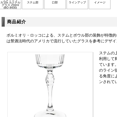
カ'20s カクテル
ステム部
口部
ラインアップ
イメージ
グラス 250ml
(BO-8430)
商品紹介
ボルミオリ・ロッコによる、ステムとボウル部の装飾が特徴的
は禁酒法時代のアメリカで流行していたグラスを参考にデザイ
ステムの
利用して
ています
のライン
る角度に
ンされて