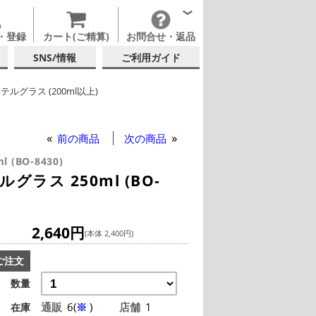
・登録
カート(ご精算)
お問合せ・返品
SNS/情報
ご利用ガイド
テルグラス (200ml以上)
ミオリ・ロッコ
テルグラス (全サイズ)
前の商品
次の商品
ml (BO-8430)
ラス 250ml (BO-
2,640円
(本体 2,400円)
ご注文
数量
通販
6(
※
)
店舗
1
在庫