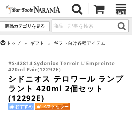
商品カテゴリを見る
トップ
ギフト
ギフト向け各種アイテム
トップ
グラス・カップ
グラス (ブランド別)
トップ
グラス・カップ
グラス (用途・形状別)
トップ
グラス・カップ
グラス (ブランド別)
シドニオス
ワイングラス
その他ブランド
#S-42814 Sydonios Terroir L'Empreinte
420ml Pair(12292E)
シドニオス テロワール ランプ
ラント 420ml 2個セット
(12292E)
おすすめ
ベストセラー