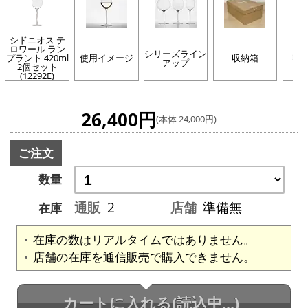
シドニオス テ
ロワール ラン
シリーズライン
プラント 420ml
使用イメージ
収納箱
収
アップ
2個セット
(12292E)
26,400円
(本体 24,000円)
ご注文
数量
通販
2
店舗
準備無
在庫
在庫の数はリアルタイムではありません。
店舗の在庫を通信販売で購入できません。
カートに入れる
(読込中...)