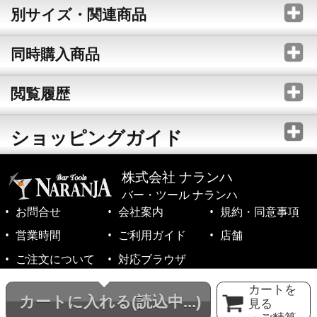
別サイズ・関連商品
同時購入商品
閲覧履歴
ショッピングガイド
株式会社 ナランハ
バー・ツール ナランハ
お問合せ
会社案内
規約・同意事項
営業時間
ご利用ガイド
店舗
ご注文について
対応ブラウザ
©1999-2026 NARANJA Inc. All Rights Reserved.
カートを
カートに入れる
(読込中...)
見る