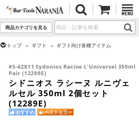
商品カテゴリを見る
トップ
ギフト
ギフト向け各種アイテム
トップ
グラス・カップ
グラス (ブランド別)
トップ
グラス・カップ
グラス (用途・形状別)
トップ
グラス・カップ
グラス (ブランド別)
シドニオス
ワイングラス
その他ブランド
#S-42811 Sydonios Racine L'Universel 350ml
Pair (12289E)
シドニオス ラシーヌ ルニヴェ
ルセル 350ml 2個セット
(12289E)
おすすめ
ベストセラー