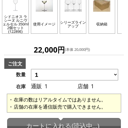
シドニオス ラ
シーヌ ルニヴ
シリーズライン
ェルセル 350ml
使用イメージ
収納箱
収
アップ
2個セット
(12289E)
22,000円
(本体 20,000円)
ご注文
数量
通販
1
店舗
1
在庫
在庫の数はリアルタイムではありません。
店舗の在庫を通信販売で購入できません。
カートに入れる
(読込中...)