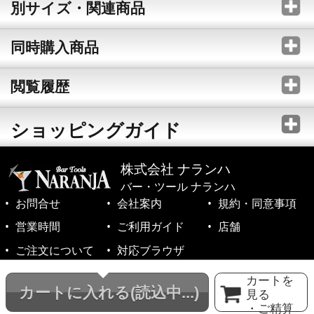
別サイズ・関連商品
同時購入商品
閲覧履歴
ショッピングガイド
株式会社 ナランハ
バー・ツール ナランハ
お問合せ
会社案内
規約・同意事項
営業時間
ご利用ガイド
店舗
ご注文について
対応ブラウザ
©1999-2026 NARANJA Inc. All Rights Reserved.
カートを
カートに入れる
(読込中...)
見る
・ご精算