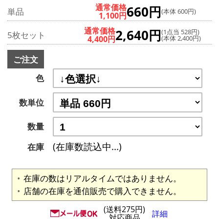
通常価格
660円
単品
(本体 600円)
1,100円
通常価格
2,640円
(1点当 528円)
5枚セット
4,400円
(本体 2,400円)
ご注文
色
数単位
数量
(在庫数読込中...)
在庫
在庫の数はリアルタイムではありません。
店舗の在庫を通信販売で購入できません。
(送料275円)
詳細
対応商品