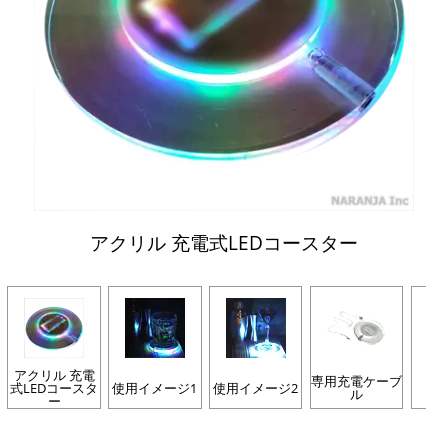
アクリル 充電式LEDコースター
アクリル 充電
専用充電ケーブ
式LEDコースタ
使用イメージ1
使用イメージ2
充
ル
ー