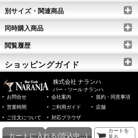
別サイズ・関連商品
同時購入商品
閲覧履歴
ショッピングガイド
株式会社 ナランハ
バー・ツール ナランハ
お問合せ
会社案内
規約・同意事項
営業時間
ご利用ガイド
店舗
ご注文について
対応ブラウザ
©1999-2026 NARANJA Inc. All Rights Reserved.
カートを
カートに入れる
(読込中...)
見る