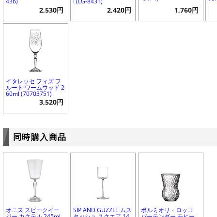
436)
l (LG-8431)
2,530円
2,420円
1,760円
イタレッセ フィズ フ
ルート ワームウッド 2
60ml (70703751)
3,520円
同時購入商品
オニス スピークイー
SIP AND GUZZLE ムス
ボルミオリ・ロッコ
ジー カクテル 245ml
タッシュ スクエア 14
バーテンダー モヒー