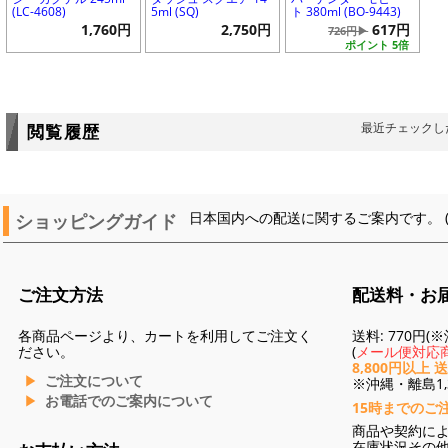
(LC-4608)
5ml (SQ)
ト 380ml (BO-9443)
1,760円
2,750円
617円
726円▶
ポイント 5倍
最近チェックし
閲覧履歴
ショッピングガイド
日本国内への配送に関するご案内です。 
ご注文方法
配送料・お
各商品ページより、カートを利用してご注文く
送料: 770円
ださい。
(
メール便対応商
8,800円以上 
ご注文について
※沖縄・離島1,3
お電話でのご案内について
15時までのご
商品や契約に
在庫状況その