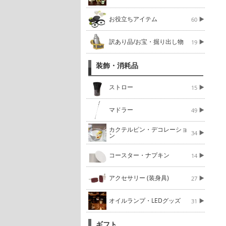
お役立ちアイテム
60
訳あり品/お宝・掘り出し物
19
装飾・消耗品
ストロー
15
マドラー
49
カクテルピン・デコレーショ
34
ン
コースター・ナプキン
14
アクセサリー (装身具)
27
オイルランプ・LEDグッズ
31
ギフト