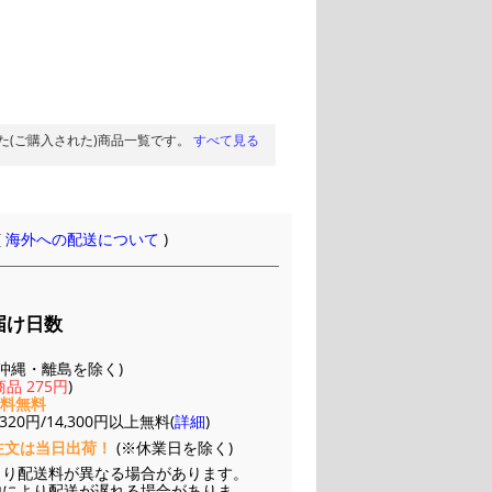
た(ご購入された)商品一覧です。
すべて見る
(
海外への配送について
)
届け日数
(※沖縄・離島を除く)
品 275円
)
送料無料
20円/14,300円以上無料(
詳細
)
注文は当日出荷！
(※休業日を除く)
より配送料が異なる場合があります。
他により配送が遅れる場合がありま