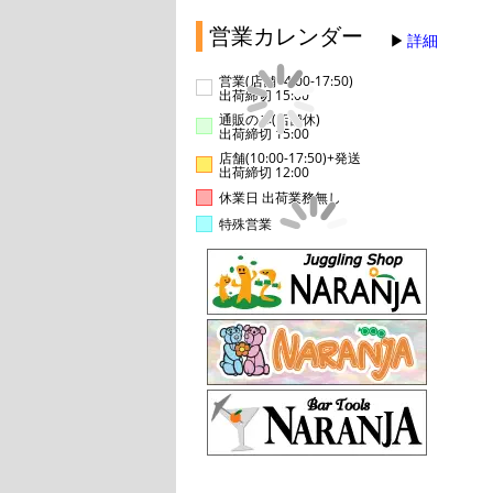
営業カレンダー
詳細
営業(店舗14:00-17:50)
出荷締切 15:00
通販のみ(店舗休)
出荷締切 15:00
店舗(10:00-17:50)+発送
出荷締切 12:00
休業日 出荷業務無し
特殊営業