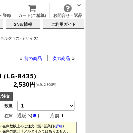
・登録
カート(ご精算)
お問合せ・返品
SNS/情報
ご利用ガイド
テルグラス (全サイズ)
テルグラス (200ml以上)
他ブランド
前の商品
次の商品
LG-8435)
2,530円
(本体 2,300円)
ご注文
数量
通販
3(
※
)
店舗
1
在庫
在庫数以上のご注文は要5営業日(
詳細
)
在庫の数はリアルタイムではありません。