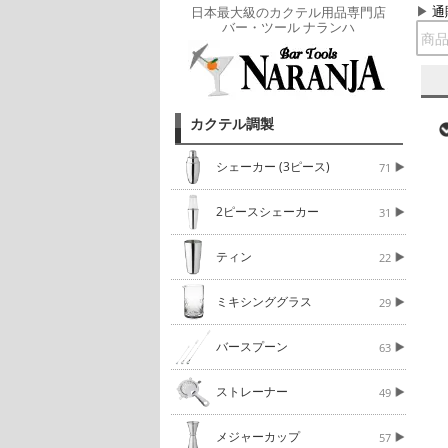
通
日本最大級のカクテル用品専門店
バー・ツール ナランハ
カクテル調製
シェーカー (3ピース)
71
2ピースシェーカー
31
ティン
22
ミキシンググラス
29
バースプーン
63
ストレーナー
49
メジャーカップ
57