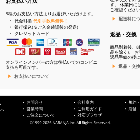
お支払い方法
す。 休業日に
ご確認くださ
3種のお支払い方法よりお選びいただけます。
配送料に
代金引換
代引手数料無料！
銀行振込(※ご入金確認後の発送)
クレジットカード
返品・交換
商品到着後、8
品を除く)。 
返品手続の後
オンラインメンバーの方は後払いでのコンビニ
返品・交
支払も可能です。
お支払いについて
お問合せ
会社案内
規約
ハ
営業時間
ご利用ガイド
店舗
ンハ
ご注文について
対応ブラウザ
©1999-2026 NARANJA Inc. All Rights Reserved.