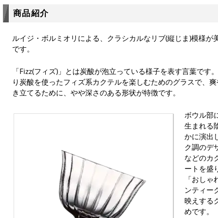
商品紹介
ルイジ・ボルミオリによる、クラシカルなリブ(縦じま)模様が
です。
「Fizz(フィズ)」とは炭酸が泡立っている様子を表す言葉で
り炭酸を使ったフィズ系カクテルを楽しむためのグラスで、爽
き立てるために、やや深さのある形状が特徴です。
ボウル部
生まれる
かに演出
ク調のデ
などのカ
ートを盛
「おしゃ
ンティー
映えする
めです。