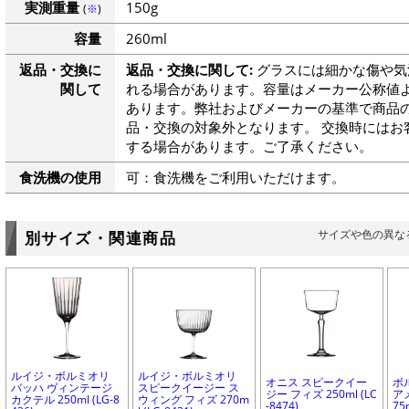
実測重量
150g
(
※
)
容量
260ml
返品・交換に
返品・交換に関して:
グラスには細かな傷や気
関して
れる場合があります。容量はメーカー公称値よ
あります。弊社およびメーカーの基準で商品
品・交換の対象外となります。 交換時にはお
する場合があります。ご了承ください。
食洗機の使用
可：食洗機をご利用いただけます。
サイズや色の異な
別サイズ・関連商品
ルイジ・ボルミオリ
ルイジ・ボルミオリ
オニス スピークイー
ボ
バッハ ヴィンテージ
スピークイージー ス
ジー フィズ 250ml (LC
アメ
カクテル 250ml (LG-8
ウィング フィズ 270m
-8474)
75