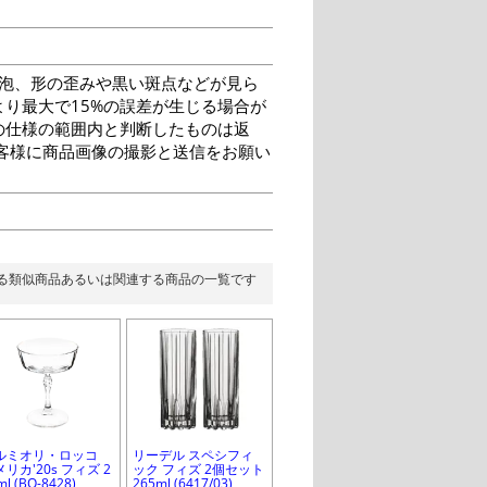
泡、形の歪みや黒い斑点などが見ら
り最大で15%の誤差が生じる場合が
の仕様の範囲内と判断したものは返
客様に商品画像の撮影と送信をお願い
る類似商品あるいは関連する商品の一覧です
ルミオリ・ロッコ
リーデル スペシフィ
リカ'20s フィズ 2
ック フィズ 2個セット
ml (BO-8428)
265ml (6417/03)