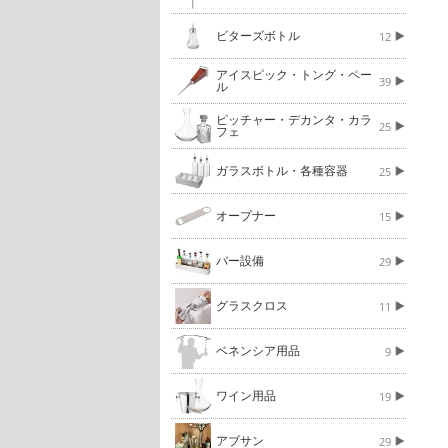
ビターズボトル
12
アイスピック・トング・ペー
39
ル
ピッチャー・デカンタ・カラ
25
フェ
ガラスボトル・各種容器
25
オープナー
15
バー設備
29
グラスクロス
11
ベネンシア用品
9
ワイン用品
19
アブサン
29