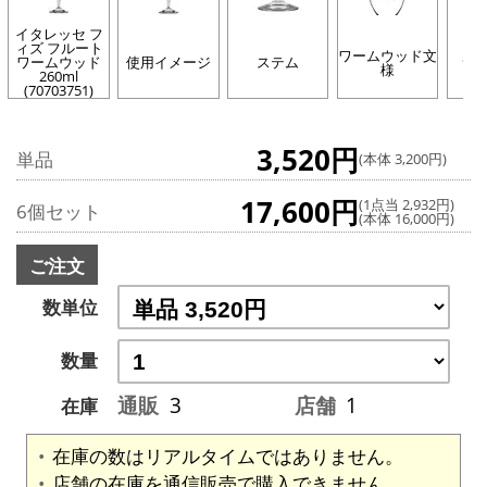
イタレッセ フ
ィズ フルート
ワームウッド文
ワームウッド
使用イメージ
ステム
サ
様
260ml
(70703751)
3,520円
単品
(本体 3,200円)
17,600円
(1点当 2,932円)
6個セット
(本体 16,000円)
ご注文
数単位
数量
通販
3
店舗
1
在庫
在庫の数はリアルタイムではありません。
店舗の在庫を通信販売で購入できません。