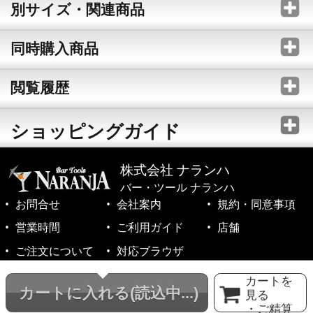
別サイズ・関連商品
同時購入商品
閲覧履歴
ショッピングガイド
株式会社 ナランハ
バー・ツール ナランハ
お問合せ
会社案内
規約・同意事項
営業時間
ご利用ガイド
店舗
ご注文について
対応ブラウザ
©1999-2026 NARANJA Inc. All Rights Reserved.
カートを
カートに入れる
(読込中...)
見る
・ご精算