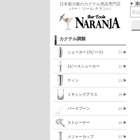
通
日本最大級のカクテル用品専門店
バー・ツール ナランハ
カクテル調製
シェーカー (3ピース)
71
2ピースシェーカー
31
ティン
22
ミキシンググラス
29
バースプーン
63
ストレーナー
49
メジャーカップ
57