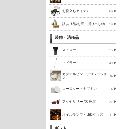
お役立ちアイテム
60
訳あり品/お宝・掘り出し物
19
装飾・消耗品
ストロー
15
マドラー
49
カクテルピン・デコレーショ
34
ン
コースター・ナプキン
14
アクセサリー (装身具)
27
オイルランプ・LEDグッズ
31
ギフト