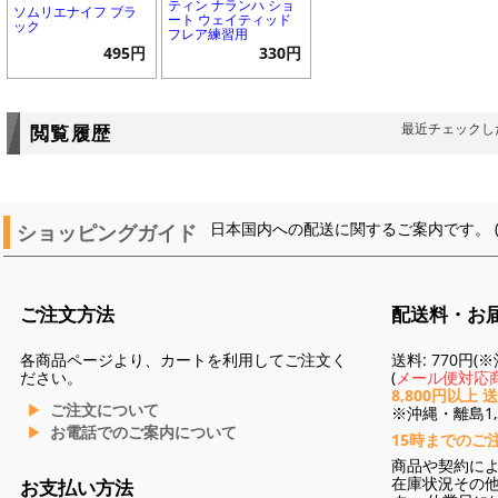
ティン ナランハ ショ
ソムリエナイフ ブラ
ート ウェイティッド
ック
フレア練習用
495円
330円
最近チェックし
閲覧履歴
ショッピングガイド
日本国内への配送に関するご案内です。 
ご注文方法
配送料・お
各商品ページより、カートを利用してご注文く
送料: 770円
ださい。
(
メール便対応商
8,800円以上 
ご注文について
※沖縄・離島1,3
お電話でのご案内について
15時までのご
商品や契約に
在庫状況その
お支払い方法