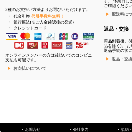
す。 休業日に
ご確認くださ
3種のお支払い方法よりお選びいただけます。
配送料に
代金引換
代引手数料無料！
銀行振込(※ご入金確認後の発送)
クレジットカード
返品・交換
商品到着後、8
品を除く)。 
返品手続の後
オンラインメンバーの方は後払いでのコンビニ
返品・交
支払も可能です。
お支払いについて
お問合せ
会社案内
規約
ハ