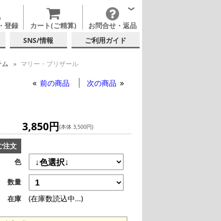
・登録
カート(ご精算)
お問合せ・返品
SNS/情報
ご利用ガイド
テム
マリー・ブリザール
前の商品
次の商品
3,850円
(本体 3,500円)
ご注文
色
数量
(在庫数読込中...)
在庫