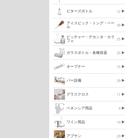
ビターズボトル
12
アイスピック・トング・ペー
39
ル
ピッチャー・デカンタ・カラ
25
フェ
ガラスボトル・各種容器
25
オープナー
15
バー設備
29
グラスクロス
11
ベネンシア用品
9
ワイン用品
19
アブサン
29