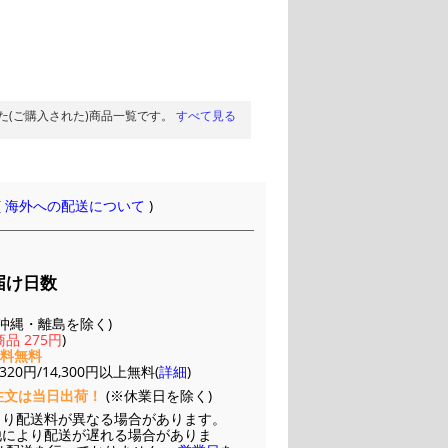
た(ご購入された)商品一覧です。
すべて見る
(
海外への配送について
)
届け日数
(※沖縄・離島を除く)
品 275円
)
送料無料
20円/14,300円以上無料(
詳細
)
注文は当日出荷！
(※休業日を除く)
より配送料が異なる場合があります。
他により配送が遅れる場合がありま