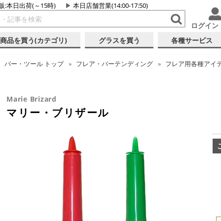
販:本日出荷(～15時)
本日店舗営業(14:00-17:50)
ログイン
商品を買う(カテゴリ)
グラスを買う
各種サービス
バー・ツール
トップ
フレア・バーテンディング
フレア用各種アイ
Marie Brizard
マリー・ブリザール