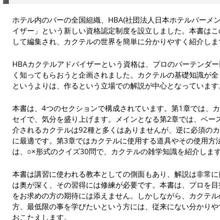
ホテル内のバーの全国組織、HBA(社団法人日本ホテルバーメン
イザー」という新しい資格認定制度を設立しました。本書はこ
して編集され、カクテルの世界を簡単に分かりやすく紹介しま
HBAカクテルアドバイザーという資格は、プロのバーテンダ
く知ってもらおうと企画されました。カクテルの基礎知識が全
というよりは、作るという立場での解説が中心となっています
本書は、4つのセクションで構成されています。第1章では、
セイで、気分を盛り上げます。メインとなる第2章では、ベー
介されるカクテルは92種と多くはありませんが、逆に必須の
に最適です。第3章ではカクテルに使用する道具やその使用方
は、○×形式のクイズ30問で、カクテルの雑学知識を紹介しま
本書は講習に使われる教本としての側面もあり、解説は非常に
は奥が深く、その習得には修練が必要です。本書は、プロを目
をお求めの方の期待には添えません。しかしながら、カクテル
方、最低限の事を学びたいという方には、従来にない分かりや
おこたえします。