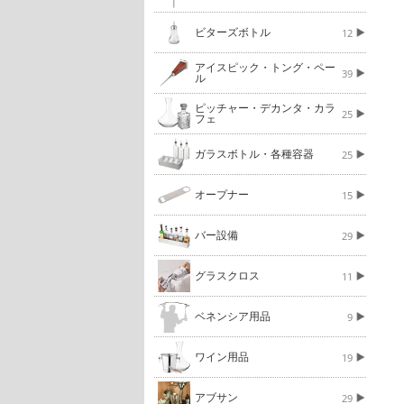
ビターズボトル
12
アイスピック・トング・ペー
39
ル
ピッチャー・デカンタ・カラ
25
フェ
ガラスボトル・各種容器
25
オープナー
15
バー設備
29
グラスクロス
11
ベネンシア用品
9
ワイン用品
19
アブサン
29