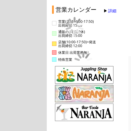
営業カレンダー
詳細
営業(店舗14:00-17:50)
出荷締切 15:00
通販のみ(店舗休)
出荷締切 15:00
店舗(10:00-17:50)+発送
出荷締切 12:00
休業日 出荷業務無し
特殊営業