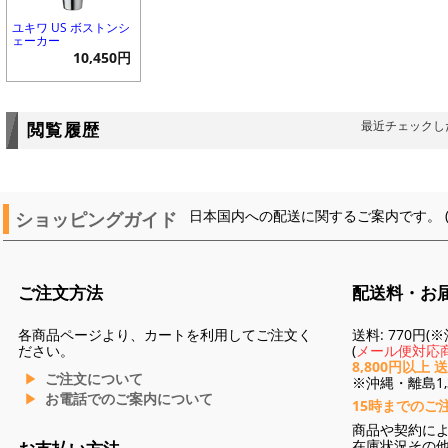
ユキワ US ボストンシ
ェーカー
10,450円
最近チェックし
閲覧履歴
ショッピングガイド
日本国内への配送に関するご案内です。 
ご注文方法
配送料・お
各商品ページより、カートを利用してご注文く
送料: 770円
ださい。
(
メール便対応商
8,800円以上 
ご注文について
※沖縄・離島1,3
お電話でのご案内について
15時までのご
商品や契約に
在庫状況その