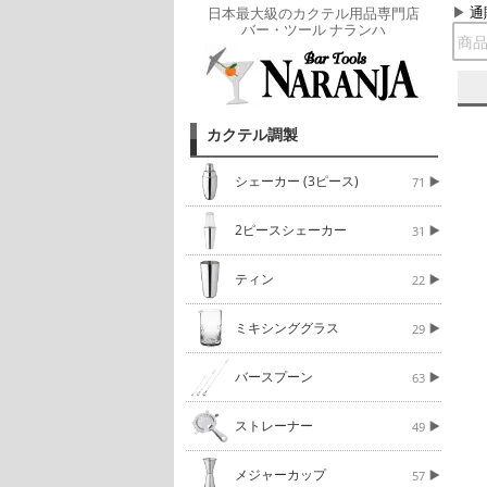
通
日本最大級のカクテル用品専門店
バー・ツール ナランハ
カクテル調製
シェーカー (3ピース)
71
2ピースシェーカー
31
ティン
22
ミキシンググラス
29
バースプーン
63
ストレーナー
49
メジャーカップ
57