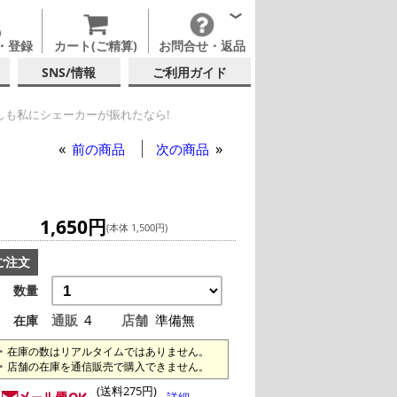
・登録
カート(ご精算)
お問合せ・返品
SNS/情報
ご利用ガイド
しも私にシェーカーが振れたなら!
前の商品
次の商品
1,650円
(本体 1,500円)
ご注文
数量
通販
4
店舗
準備無
在庫
在庫の数はリアルタイムではありません。
店舗の在庫を通信販売で購入できません。
(送料275円)