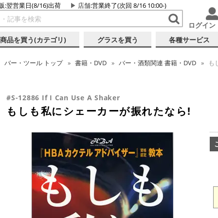
販:翌営業日(8/16)出荷
店舗
:営業終了(次回 8/16 10:00-)
ログイン
商品を買う(カテゴリ)
グラスを買う
各種サービス
バー・ツール
トップ
書籍・DVD
バー・酒類関連 書籍・DVD
も
#S-12886 If I Can Use A Shaker
もしも私にシェーカーが振れたなら!