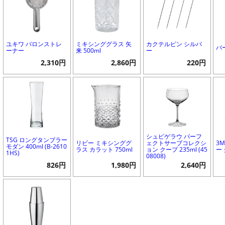
ユキワ バロンストレ
ミキシンググラス 矢
カクテルピン シルバ
バ
ーナー
来 500ml
ー
2,310円
2,860円
220円
シュピゲラウ パーフ
TSG ロングタンブラー
リビー ミキシンググ
ェクトサーブコレクシ
3
モダン 400ml (B-2610
ラス カラット 750ml
ョン クープ 235ml (45
ー
1HS)
08008)
826円
1,980円
2,640円