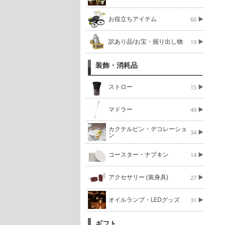
お役立ちアイテム
60
訳あり品/お宝・掘り出し物
19
装飾・消耗品
ストロー
15
マドラー
49
カクテルピン・デコレーショ
34
ン
コースター・ナプキン
14
アクセサリー (装身具)
27
オイルランプ・LEDグッズ
31
ギフト