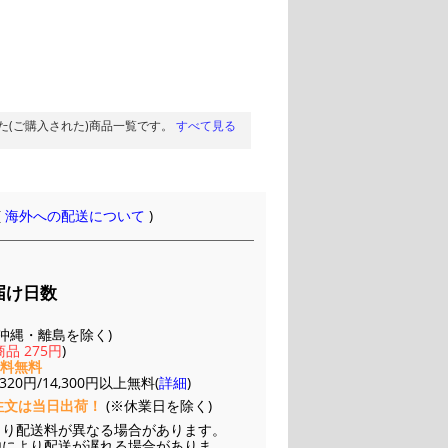
た(ご購入された)商品一覧です。
すべて見る
(
海外への配送について
)
届け日数
(※沖縄・離島を除く)
品 275円
)
送料無料
20円/14,300円以上無料(
詳細
)
注文は当日出荷！
(※休業日を除く)
より配送料が異なる場合があります。
他により配送が遅れる場合がありま