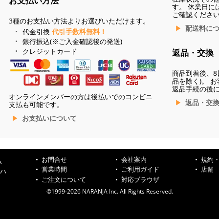
お支払い方法
す。 休業日に
ご確認くださ
3種のお支払い方法よりお選びいただけます。
配送料に
代金引換
代引手数料無料！
銀行振込(※ご入金確認後の発送)
クレジットカード
返品・交換
商品到着後、8
品を除く)。 
返品手続の後
オンラインメンバーの方は後払いでのコンビニ
返品・交
支払も可能です。
お支払いについて
お問合せ
会社案内
規約
ハ
営業時間
ご利用ガイド
店舗
ンハ
ご注文について
対応ブラウザ
©1999-2026 NARANJA Inc. All Rights Reserved.