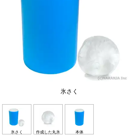
氷さく
氷さく
作成した丸氷
本体