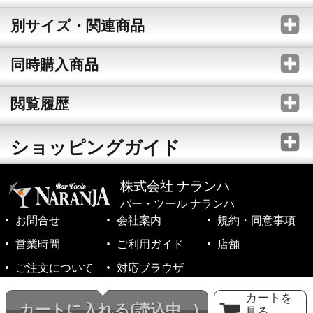
別サイズ・関連商品
同時購入商品
閲覧履歴
ショッピングガイド
株式会社 ナランハ
バー・ツール ナランハ
お問合せ
会社案内
規約・同意事項
営業時間
ご利用ガイド
店舗
ご注文について
対応ブラウザ
©1999-2026 NARANJA Inc. All Rights Reserved.
カートを
カートに入れる
(読込中...)
見る