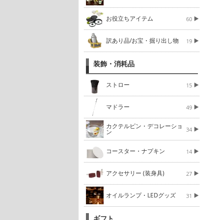
お役立ちアイテム
60
訳あり品/お宝・掘り出し物
19
装飾・消耗品
ストロー
15
マドラー
49
カクテルピン・デコレーショ
34
ン
コースター・ナプキン
14
アクセサリー (装身具)
27
オイルランプ・LEDグッズ
31
ギフト