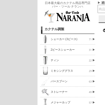
通
日本最大級のカクテル用品専門店
バー・ツール ナランハ
カクテル調製
シェーカー (3ピース)
71
2ピースシェーカー
31
ティン
22
ミキシンググラス
29
バースプーン
63
ストレーナー
49
メジャーカップ
57