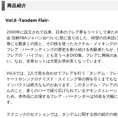
商品紹介
Vol.6 -Tandem Flair-
2000年に設立されて以来、日本のフレア界をリードして来たA
会 旧称FBAジャパン)がついに世に送り出した、待望の日本
巻にも数多くの技と、その技を使ったカクテル・メイキングの
フレア・バーテンディングの歴史を創り続ける先駆者たちが、
フレアの「バイブル」とも言うべきDVD集。フレアに興味の
い。なお、全巻セットは大変お求め安くなっています。
Vol.6では、2人で息を合わせてフレアを行う「タンデム・フ
ケートやシンクロナイズド・スイミング等の例を引くまでもな
インパクトは絶大なものがあります。このタンデム・フレアの
んのこと、多くのバーで繰り広げられているデモンストレーシ
ため、本作品に出場するフレア・バーテンダーは50名を大幅
す。
テクニックのセクションでは、タンデムに関する技の紹介の他