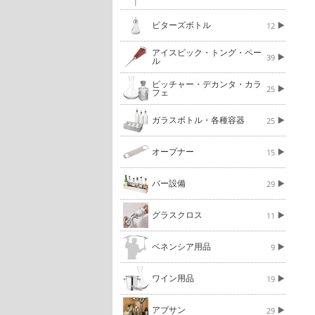
ビターズボトル
12
アイスピック・トング・ペー
39
ル
ピッチャー・デカンタ・カラ
25
フェ
ガラスボトル・各種容器
25
オープナー
15
バー設備
29
グラスクロス
11
ベネンシア用品
9
ワイン用品
19
アブサン
29