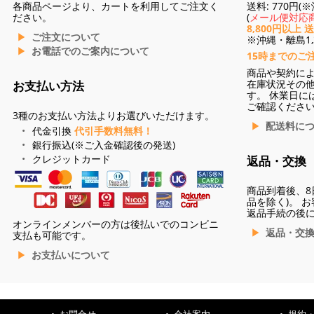
各商品ページより、カートを利用してご注文く
送料: 770円
ださい。
(
メール便対応商
8,800円以上 
ご注文について
※沖縄・離島1,3
お電話でのご案内について
15時までのご
商品や契約に
在庫状況その
お支払い方法
す。 休業日に
ご確認くださ
3種のお支払い方法よりお選びいただけます。
配送料に
代金引換
代引手数料無料！
銀行振込(※ご入金確認後の発送)
クレジットカード
返品・交換
商品到着後、8
品を除く)。 
返品手続の後
オンラインメンバーの方は後払いでのコンビニ
返品・交
支払も可能です。
お支払いについて
お問合せ
会社案内
規約