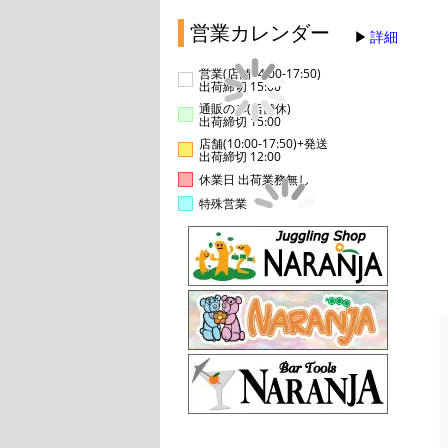
営業カレンダー
詳細
営業(店舗14:00-17:50)
出荷締切 15:00
通販のみ(店舗休)
出荷締切 15:00
店舗(10:00-17:50)+発送
出荷締切 12:00
休業日 出荷業務無し
特殊営業