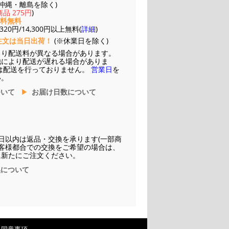
(※沖縄・離島を除く)
品 275円
)
送料無料
20円/14,300円以上無料(
詳細
)
注文は当日出荷！
(※休業日を除く)
より配送料が異なる場合があります。
他により配送が遅れる場合がありま
は配送を行っておりません。
営業日
を
い。
ついて
お届け日数について
日以内は返品・交換を承ります(一部商
お客様都合での交換をご希望の場合は、
に新たにご注文ください。
換について
・同意事項