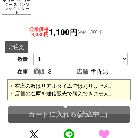
チューブシュー
ター スポンジ
ラック リザー
ド
通常価格
1,100円
(本体 1,000円)
3,080円
ご注文
数量
通販
8
店舗
準備無
在庫
在庫の数はリアルタイムではありません。
店舗の在庫を通信販売で購入できません。
カートに入れる
(読込中...)