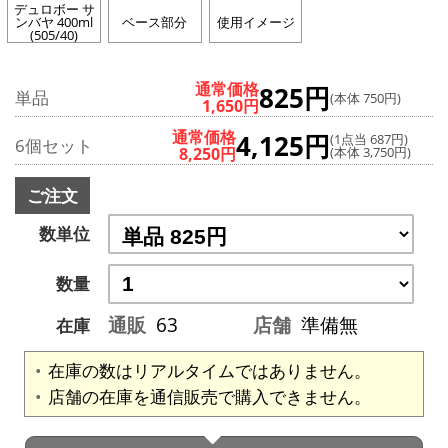
デュロボー サ
ンバヤ 400ml
ベース部分
使用イメージ
(505/40)
通常価格
825円
単品
(本体 750円)
1,650円
通常価格
4,125円
(1点当 687円)
6個セット
8,250円
(本体 3,750円)
ご注文
数単位
数量
通販
63
店舗
準備無
在庫
在庫の数はリアルタイムではありません。
店舗の在庫を通信販売で購入できません。