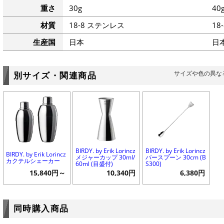
重さ
30g
40
材質
18-8 ステンレス
18
生産国
日本
日
サイズや色の異な
別サイズ・関連商品
BIRDY. by Erik Lorincz
BIRDY. by Erik Lorincz
BIRDY. by Erik Lorincz
メジャーカップ 30ml/
バースプーン 30cm (B
カクテルシェーカー
60ml (目盛付)
S300)
15,840円～
10,340円
6,380円
同時購入商品