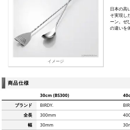
日本の高
そ実現した
ーン。ぜ
の違いを
イメージ
商品仕様
30cm (BS300)
40
ブランド
BIRDY.
BIR
全長
300mm
40
幅
30mm
30