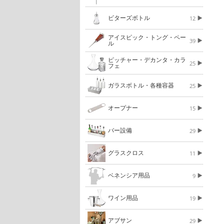
ビターズボトル
12
アイスピック・トング・ペー
39
ル
ピッチャー・デカンタ・カラ
25
フェ
ガラスボトル・各種容器
25
オープナー
15
バー設備
29
グラスクロス
11
ベネンシア用品
9
ワイン用品
19
アブサン
29