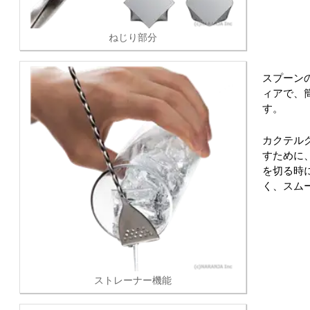
ねじり部分
スプーン
ィアで、
す。
カクテル
すために
を切る時
く、スム
ストレーナー機能