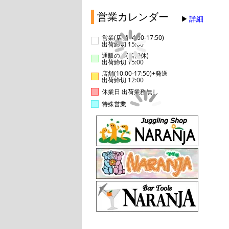
営業カレンダー
詳細
営業(店舗14:00-17:50)
出荷締切 15:00
通販のみ(店舗休)
出荷締切 15:00
店舗(10:00-17:50)+発送
出荷締切 12:00
休業日 出荷業務無し
特殊営業