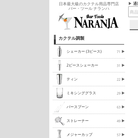
通
日本最大級のカクテル用品専門店
バー・ツール ナランハ
カクテル調製
シェーカー (3ピース)
71
2ピースシェーカー
31
ティン
22
ミキシンググラス
29
バースプーン
63
ストレーナー
49
メジャーカップ
57