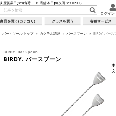
販:翌営業日(8/9)出荷
店舗
:本日休(次回 8/9 10:00-)
ログイン
商品を買う(カテゴリ)
グラスを買う
各種サービス
バー・ツール
トップ
カクテル調製
バースプーン
BIRDY. バー
BIRDY. Bar Spoon
BIRDY. バースプーン
本
文