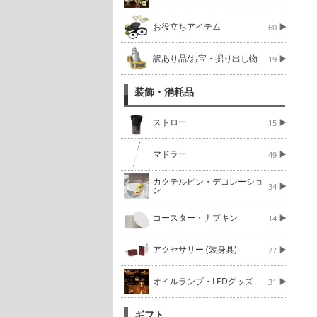
お役立ちアイテム
60
訳あり品/お宝・掘り出し物
19
装飾・消耗品
ストロー
15
マドラー
49
カクテルピン・デコレーショ
34
ン
コースター・ナプキン
14
アクセサリー (装身具)
27
オイルランプ・LEDグッズ
31
ギフト