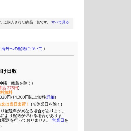
た(ご購入された)商品一覧です。
すべて見る
(
海外への配送について
)
届け日数
(※沖縄・離島を除く)
品 275円
)
送料無料
20円/14,300円以上無料(
詳細
)
注文は当日出荷！
(※休業日を除く)
より配送料が異なる場合があります。
他により配送が遅れる場合がありま
は配送を行っておりません。
営業日
を
い。