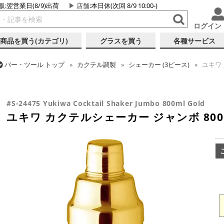
販:翌営業日(8/9)出荷
店舗
:本日休(次回 8/9 10:00-)
ログイン
商品を買う(カテゴリ)
グラスを買う
各種サービス
バー・ツール
トップ
カクテル調製
シェーカー (3ピース)
ユキワ 
バー・ツール
トップ
カクテル調製
ゴールドシリーズ
ユキワ カク
#S-24475 Yukiwa Cocktail Shaker Jumbo 800ml Gold
ユキワ カクテルシェーカー ジャンボ 800