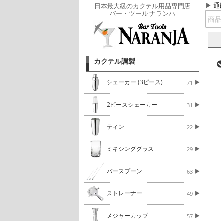
通
日本最大級のカクテル用品専門店
バー・ツール ナランハ
カクテル調製
シェーカー (3ピース)
71
2ピースシェーカー
31
ティン
22
ミキシンググラス
29
バースプーン
63
ストレーナー
49
メジャーカップ
57