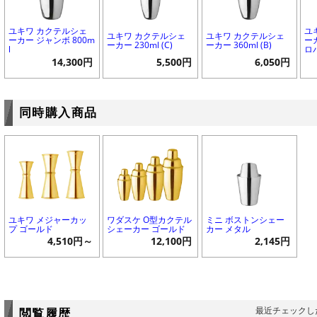
ユキワ カクテルシェ
ユ
ユキワ カクテルシェ
ユキワ カクテルシェ
ーカー ジャンボ 800m
ーカ
ーカー 230ml (C)
ーカー 360ml (B)
l
ロバ
14,300円
5,500円
6,050円
同時購入商品
ユキワ メジャーカッ
ワダスケ O型カクテル
ミニ ボストンシェー
プ ゴールド
シェーカー ゴールド
カー メタル
4,510円～
12,100円
2,145円
最近チェックし
閲覧履歴