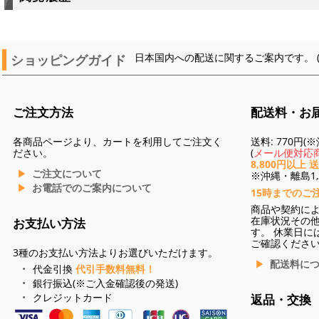
ショッピングガイド
日本国内への配送に関するご案内です。 
ご注文方法
配送料・お
各商品ページより、カートを利用してご注文く
送料: 770円
ださい。
(
メール便対応商
8,800円以上 
ご注文について
※沖縄・離島1,3
お電話でのご案内について
15時までのご
商品や契約に
在庫状況その
お支払い方法
す。 休業日に
ご確認くださ
3種のお支払い方法よりお選びいただけます。
配送料に
代金引換
代引手数料無料！
銀行振込(※ご入金確認後の発送)
クレジットカード
返品・交換