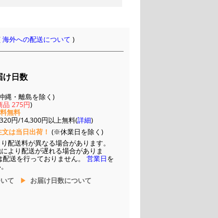
(
海外への配送について
)
届け日数
(※沖縄・離島を除く)
品 275円
)
送料無料
20円/14,300円以上無料(
詳細
)
注文は当日出荷！
(※休業日を除く)
より配送料が異なる場合があります。
他により配送が遅れる場合がありま
は配送を行っておりません。
営業日
を
い。
ついて
お届け日数について