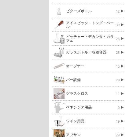
ビターズボトル
12
アイスピック・トング・ペー
39
ル
ピッチャー・デカンタ・カラ
25
フェ
ガラスボトル・各種容器
25
オープナー
15
バー設備
29
グラスクロス
11
ベネンシア用品
9
ワイン用品
19
アブサン
29