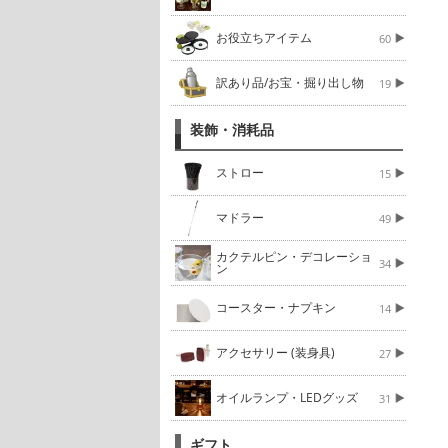
お役立ちアイテム
60
訳あり品/お宝・掘り出し物
19
装飾・消耗品
ストロー
15
マドラー
49
カクテルピン・デコレーショ
34
ン
コースター・ナプキン
14
アクセサリー (装身具)
27
オイルランプ・LEDグッズ
31
ギフト