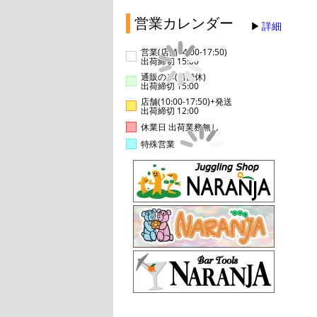
営業カレンダー
詳細
営業(店舗14:00-17:50)
出荷締切 15:00
通販のみ(店舗休)
出荷締切 15:00
店舗(10:00-17:50)+発送
出荷締切 12:00
休業日 出荷業務無し
特殊営業