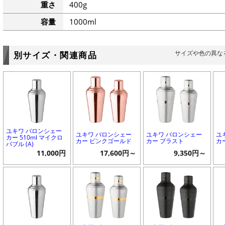
重さ
400g
容量
1000ml
サイズや色の異な
別サイズ・関連商品
ユキワ バロンシェー
ユキワ バロンシェー
ユキワ バロンシェー
ユ
カー 510ml マイクロ
カー ピンクゴールド
カー ブラスト
カ
バブル (A)
11,000円
17,600円～
9,350円～