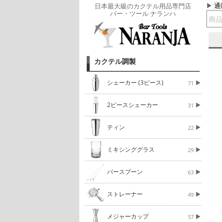
通
日本最大級のカクテル用品専門店
バー・ツール ナランハ
カクテル調製
シェーカー (3ピース)
71
2ピースシェーカー
31
ティン
22
ミキシンググラス
29
バースプーン
63
ストレーナー
49
メジャーカップ
57