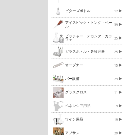
ビターズボトル
12
アイスピック・トング・ペー
39
ル
ピッチャー・デカンタ・カラ
25
フェ
ガラスボトル・各種容器
25
オープナー
15
バー設備
29
グラスクロス
11
ベネンシア用品
9
ワイン用品
19
アブサン
29