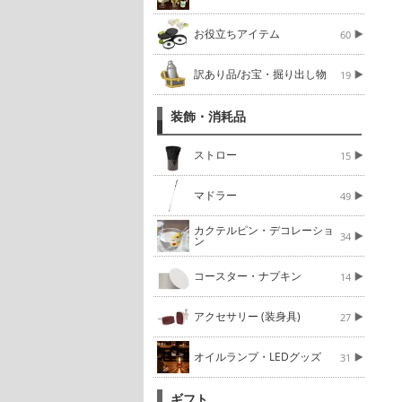
お役立ちアイテム
60
訳あり品/お宝・掘り出し物
19
装飾・消耗品
ストロー
15
マドラー
49
カクテルピン・デコレーショ
34
ン
コースター・ナプキン
14
アクセサリー (装身具)
27
オイルランプ・LEDグッズ
31
ギフト