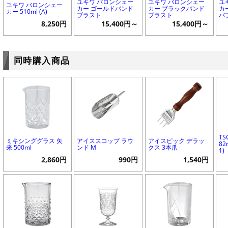
ユキワ バロンシェー
ユキワ バロンシェー
ユ
ユキワ バロンシェー
カー ゴールドバンド
カー ブラックバンド
カー
カー 510ml (A)
ブラスト
ブラスト
バブ
8,250円
15,400円～
15,400円～
同時購入商品
T
ミキシンググラス 矢
アイススコップ ラウ
アイスピック デラッ
82
来 500ml
ンド M
クス 3本爪
1)
2,860円
990円
1,540円