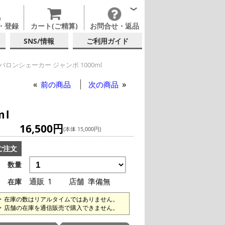
・登録
カート(ご精算)
お問合せ・返品
SNS/情報
ご利用ガイド
バロンシェーカー ジャンボ 1000ml
前の商品
次の商品
ml
16,500円
(本体 15,000円)
ご注文
数量
通販
1
店舗
準備無
在庫
在庫の数はリアルタイムではありません。
店舗の在庫を通信販売で購入できません。