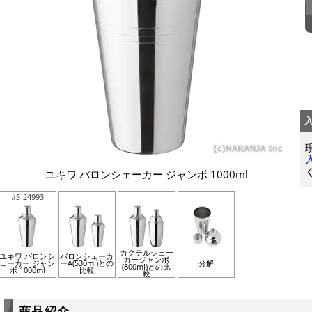
ユキワ バロンシェーカー ジャンボ 1000ml
#S-24993
カクテルシェー
ユキワ バロンシ
バロンシェーカ
カージャンボ
ェーカー ジャン
ーA(530ml)との
分解
(800ml)との比
ボ 1000ml
比較
較
商品紹介