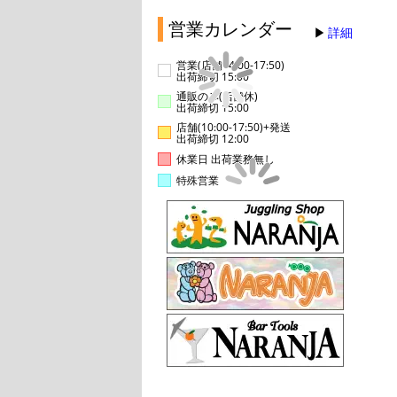
営業カレンダー
詳細
営業(店舗14:00-17:50)
出荷締切 15:00
通販のみ(店舗休)
出荷締切 15:00
店舗(10:00-17:50)+発送
出荷締切 12:00
休業日 出荷業務無し
特殊営業