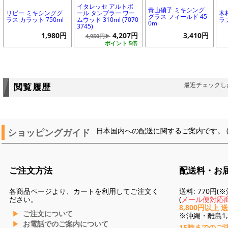
イタレッセ アルトボ
青山硝子 ミキシング
リビー ミキシンググ
ール タンブラー ワー
木
グラス フィールド 45
ラス カラット 750ml
ムウッド 310ml (7070
ラフ
0ml
3745)
1,980円
4,207円
3,410円
4,950円▶
ポイント 5倍
最近チェックし
閲覧履歴
ショッピングガイド
日本国内への配送に関するご案内です。 
ご注文方法
配送料・お
各商品ページより、カートを利用してご注文く
送料: 770円
ださい。
(
メール便対応商
8,800円以上 
ご注文について
※沖縄・離島1,3
お電話でのご案内について
15時までのご