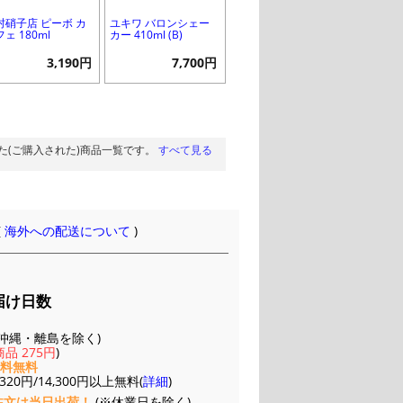
村硝子店 ピーボ カ
ユキワ バロンシェー
ェ 180ml
カー 410ml (B)
3,190円
7,700円
た(ご購入された)商品一覧です。
すべて見る
(
海外への配送について
)
届け日数
(※沖縄・離島を除く)
品 275円
)
送料無料
20円/14,300円以上無料(
詳細
)
注文は当日出荷！
(※休業日を除く)