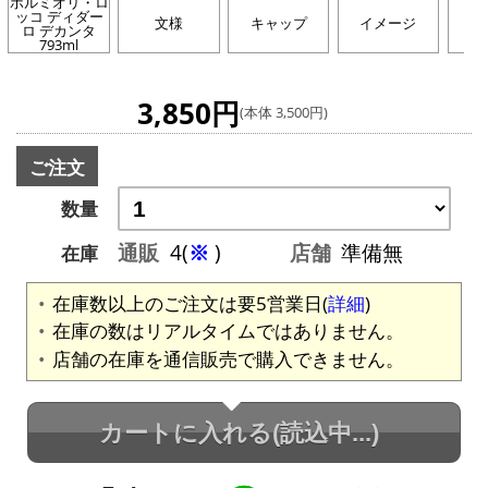
ボルミオリ・ロ
ッコ ディダー
文様
キャップ
イメージ
シ
ロ デカンタ
793ml
3,850円
(本体 3,500円)
ご注文
数量
通販
4(
※
)
店舗
準備無
在庫
在庫数以上のご注文は要5営業日(
詳細
)
在庫の数はリアルタイムではありません。
店舗の在庫を通信販売で購入できません。
カートに入れる
(読込中...)