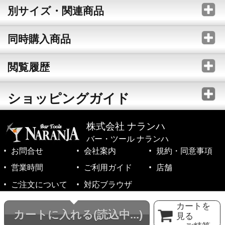
別サイズ・関連商品
同時購入商品
閲覧履歴
ショッピングガイド
株式会社 ナランハ
バー・ツール ナランハ
お問合せ
会社案内
規約・同意事項
営業時間
ご利用ガイド
店舗
ご注文について
対応ブラウザ
©1999-2026 NARANJA Inc. All Rights Reserved.
カートを
カートに入れる
(読込中...)
見る