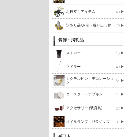
お役立ちアイテム
60
訳あり品/お宝・掘り出し物
19
装飾・消耗品
ストロー
15
マドラー
49
カクテルピン・デコレーショ
34
ン
コースター・ナプキン
14
アクセサリー (装身具)
27
オイルランプ・LEDグッズ
31
ギフト