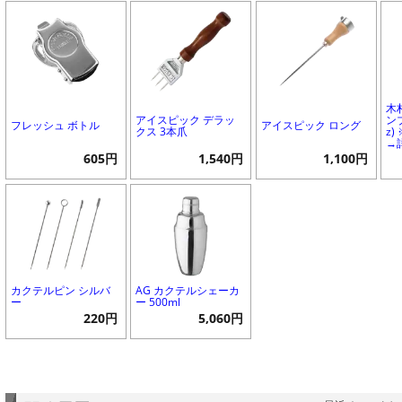
木
アイスピック デラッ
ンブ
フレッシュ ボトル
アイスピック ロング
クス 3本爪
z
→
605円
1,540円
1,100円
カクテルピン シルバ
AG カクテルシェーカ
ー
ー 500ml
220円
5,060円