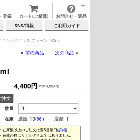
・登録
カート(ご精算)
お問合せ・返品
SNS/情報
ご利用ガイド
キシンググラス プレーン 480ml
前の商品
次の商品
ml
4,400円
(本体 4,000円)
ご注文
数量
通販
10(
※
)
店舗
1
在庫
在庫数以上のご注文は要5営業日(
詳細
)
在庫の数はリアルタイムではありません。