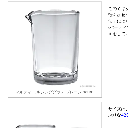
このミキ
転をさせ
法」によ
(パーテ
面をして
マルティ ミキシンググラス プレーン 480ml
サイズは、
ぶりな
42