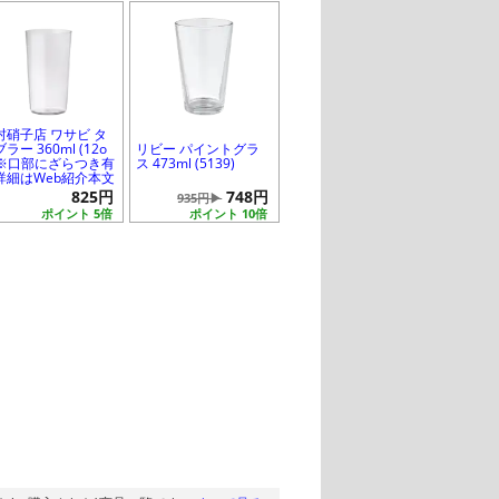
村硝子店 ワサビ タ
ラー 360ml (12o
リビー パイントグラ
) ※口部にざらつき有
ス 473ml (5139)
詳細はWeb紹介本文
825円
748円
935円▶
ポイント 5倍
ポイント 10倍