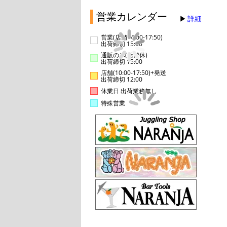
営業カレンダー
詳細
営業(店舗14:00-17:50)
出荷締切 15:00
通販のみ(店舗休)
出荷締切 15:00
店舗(10:00-17:50)+発送
出荷締切 12:00
休業日 出荷業務無し
特殊営業