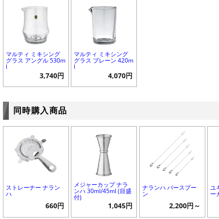
マルティ ミキシング
マルティ ミキシング
グラス アングル 530m
グラス プレーン 420m
l
l
3,740円
4,070円
同時購入商品
メジャーカップ ナラ
ストレーナー ナラン
ナランハ バースプー
ユ
ンハ 30ml/45ml (目盛
ハ
ン
ーカ
付)
660円
1,045円
2,200円～