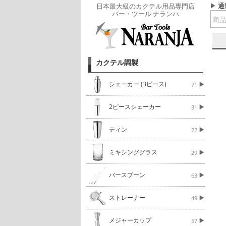
通
日本最大級のカクテル用品専門店
バー・ツール ナランハ
カクテル調製
シェーカー (3ピース)
71
2ピースシェーカー
31
ティン
22
ミキシンググラス
29
バースプーン
63
ストレーナー
49
メジャーカップ
57