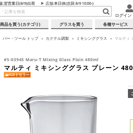
販:翌営業日(8/9)出荷
店舗
:本日休(次回 8/9 10:00-)
ログイン
商品を買う(カテゴリ)
グラスを買う
各種サービス
バー・ツール
トップ
カクテル調製
ミキシンググラス
マルティ ミ
#S-03945 Maru-T Mixing Glass Plain 480ml
マルティ ミキシンググラス プレーン 480
ベストセラー