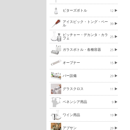
ビターズボトル
12
アイスピック・トング・ペー
39
ル
ピッチャー・デカンタ・カラ
25
フェ
ガラスボトル・各種容器
25
オープナー
15
バー設備
29
グラスクロス
11
ベネンシア用品
9
ワイン用品
19
アブサン
29