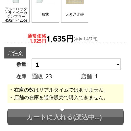
アルコロック
トライベッカ
形状
大きさ比較
タンブラー
450ml (4256)
通常価格
1,635円
(本体 1,487円)
1,925円
ご注文
数量
通販
23
店舗
1
在庫
在庫の数はリアルタイムではありません。
店舗の在庫を通信販売で購入できません。
カートに入れる
(読込中...)