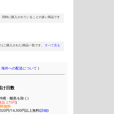
同時に購入されていることの多い商品です
た(ご購入された)商品一覧です。
すべて見る
(
海外への配送について
)
届け日数
(※沖縄・離島を除く)
品 275円
)
送料無料
20円/14,300円以上無料(
詳細
)