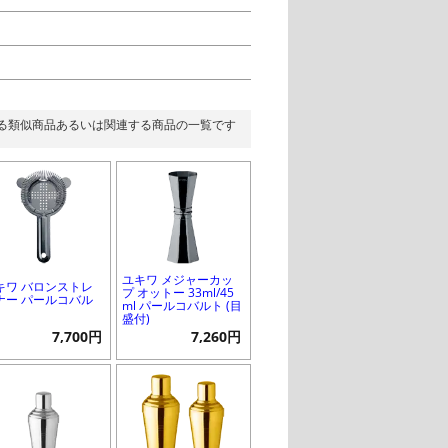
る類似商品あるいは関連する商品の一覧です
ユキワ メジャーカッ
キワ バロンストレ
プ オットー 33ml/45
ナー パールコバル
ml パールコバルト (目
盛付)
7,700円
7,260円