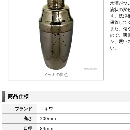
水滴がつ
滴状の変
す。洗浄
保管して
また、傷
ので、研
シ、硬い
い。
メッキの変色
商品仕様
ブランド
ユキワ
高さ
200mm
口径
84mm