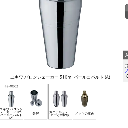
ユキワ バロンシェーカー 510ml パールコバルト (A)
#S-40062
ユキワ バロンシ
ェーカー 510ml
カクテルシェー
分解
メッキの変色
パールコバルト
カーとの比較
(A)