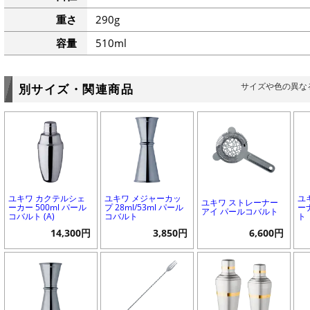
重さ
290g
容量
510ml
サイズや色の異な
別サイズ・関連商品
ユキワ カクテルシェ
ユキワ メジャーカッ
ユ
ユキワ ストレーナー
ーカー 500ml パール
プ 28ml/53ml パール
ー
アイ パールコバルト
コバルト (A)
コバルト
ト
14,300円
3,850円
6,600円