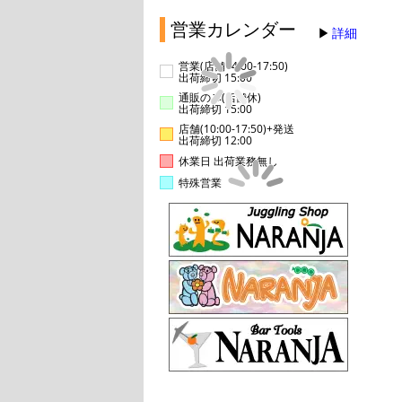
営業カレンダー
詳細
営業(店舗14:00-17:50)
出荷締切 15:00
通販のみ(店舗休)
出荷締切 15:00
店舗(10:00-17:50)+発送
出荷締切 12:00
休業日 出荷業務無し
特殊営業