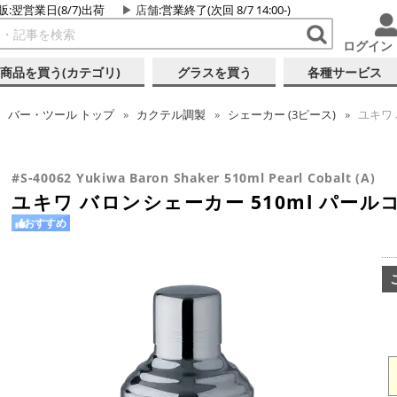
販:翌営業日(8/7)出荷
店舗
:営業終了(次回 8/7 14:00-)
ログイン
商品を買う(カテゴリ)
グラスを買う
各種サービス
バー・ツール
トップ
カクテル調製
シェーカー (3ピース)
ユキワ 
#S-40062 Yukiwa Baron Shaker 510ml Pearl Cobalt (A)
ユキワ バロンシェーカー 510ml パールコ
おすすめ