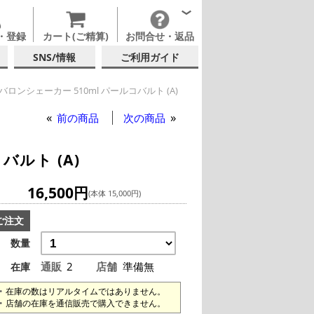
・登録
カート(ご精算)
お問合せ・返品
SNS/情報
ご利用ガイド
バロンシェーカー 510ml パールコバルト (A)
前の商品
次の商品
バルト (A)
16,500円
(本体 15,000円)
ご注文
数量
通販
2
店舗
準備無
在庫
在庫の数はリアルタイムではありません。
店舗の在庫を通信販売で購入できません。