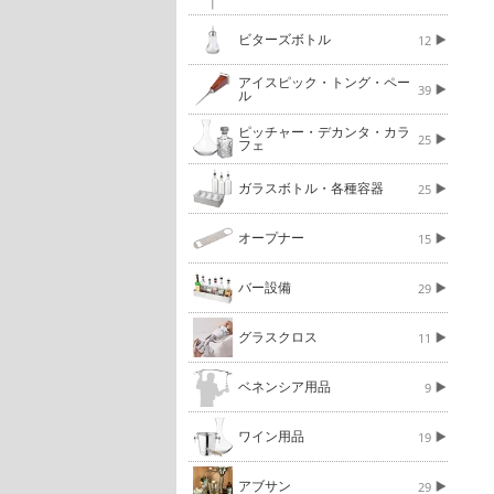
ビターズボトル
12
アイスピック・トング・ペー
39
ル
ピッチャー・デカンタ・カラ
25
フェ
ガラスボトル・各種容器
25
オープナー
15
バー設備
29
グラスクロス
11
ベネンシア用品
9
ワイン用品
19
アブサン
29