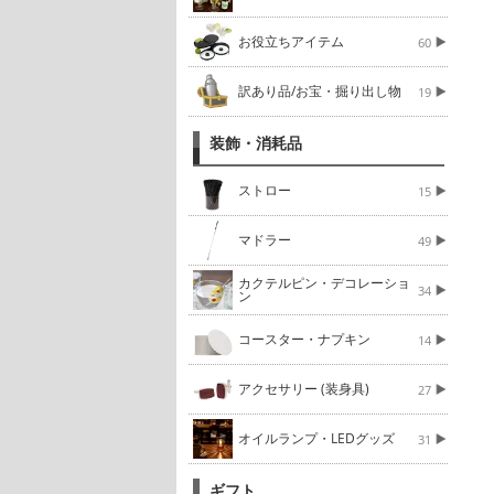
お役立ちアイテム
60
訳あり品/お宝・掘り出し物
19
装飾・消耗品
ストロー
15
マドラー
49
カクテルピン・デコレーショ
34
ン
コースター・ナプキン
14
アクセサリー (装身具)
27
オイルランプ・LEDグッズ
31
ギフト