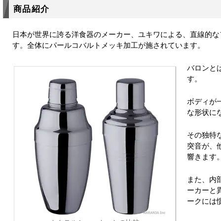
商品紹介
日本が世界に誇る洋食器のメーカー、ユキワによる、直線的な
す。全体にパールコバルトメッキ加工が施されています。
バロンと
す。
ボディが
な形状に
その独特
突音が、
響きます
また、内
ーカーと
ークには