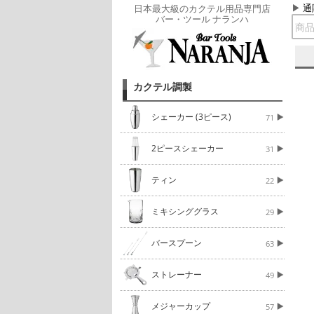
通
日本最大級のカクテル用品専門店
バー・ツール ナランハ
カクテル調製
シェーカー (3ピース)
71
2ピースシェーカー
31
ティン
22
ミキシンググラス
29
バースプーン
63
ストレーナー
49
メジャーカップ
57