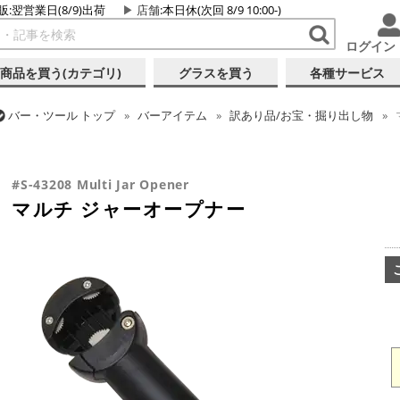
販:翌営業日(8/9)出荷
店舗
:本日休(次回 8/9 10:00-)
ログイン
商品を買う(カテゴリ)
グラスを買う
各種サービス
バー・ツール
トップ
バーアイテム
訳あり品/お宝・掘り出し物
バー・ツール
トップ
バーアイテム
オープナー
マルチ ジャーオ
#S-43208 Multi Jar Opener
マルチ ジャーオープナー