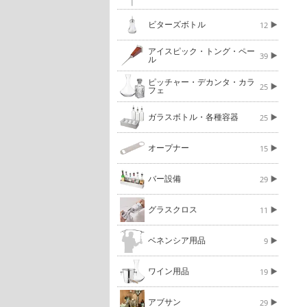
ビターズボトル
12
アイスピック・トング・ペー
39
ル
ピッチャー・デカンタ・カラ
25
フェ
ガラスボトル・各種容器
25
オープナー
15
バー設備
29
グラスクロス
11
ベネンシア用品
9
ワイン用品
19
アブサン
29