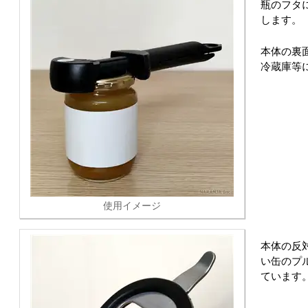
瓶のフタ
します。
本体の裏
冷蔵庫等
使用イメージ
本体の反
い缶のプ
ています