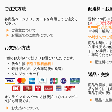
ご注文方法
配送料・お
各商品ページより、カートを利用してご注文く
送料: 770円
ださい。
(
メール便対応商
8,800円以上 
ご注文について
※沖縄・離島1,3
お電話でのご案内について
15時までのご
商品や契約に
在庫状況その
お支払い方法
す。 休業日に
ご確認くださ
3種のお支払い方法よりお選びいただけます。
配送料に
代金引換
代引手数料無料！
銀行振込(※ご入金確認後の発送)
クレジットカード
返品・交換
商品到着後、8
品を除く)。 
返品手続の後
オンラインメンバーの方は後払いでのコンビニ
返品・交
支払も可能です。
お支払いについて