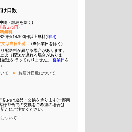
届け日数
(※沖縄・離島を除く)
品 275円
)
送料無料
20円/14,300円以上無料(
詳細
)
注文は当日出荷！
(※休業日を除く)
より配送料が異なる場合があります。
他により配送が遅れる場合がありま
は配送を行っておりません。
営業日
を
い。
ついて
お届け日数について
日以内は返品・交換を承ります(一部商
お客様都合での交換をご希望の場合は、
に新たにご注文ください。
換について