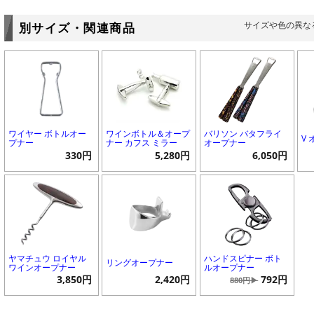
サイズや色の異な
別サイズ・関連商品
ワイヤー ボトルオー
ワインボトル＆オープ
バリソン バタフライ
V
プナー
ナー カフス ミラー
オープナー
330円
5,280円
6,050円
ヤマチュウ ロイヤル
ハンドスピナー ボト
リングオープナー
ワインオープナー
ルオープナー
3,850円
2,420円
792円
880円▶