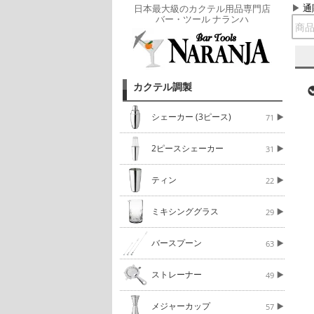
通
日本最大級のカクテル用品専門店
バー・ツール ナランハ
カクテル調製
シェーカー (3ピース)
71
2ピースシェーカー
31
ティン
22
ミキシンググラス
29
バースプーン
63
ストレーナー
49
メジャーカップ
57