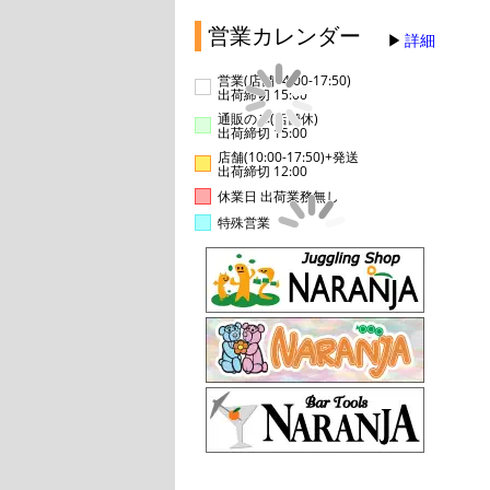
営業カレンダー
詳細
営業(店舗14:00-17:50)
出荷締切 15:00
通販のみ(店舗休)
出荷締切 15:00
店舗(10:00-17:50)+発送
出荷締切 12:00
休業日 出荷業務無し
特殊営業