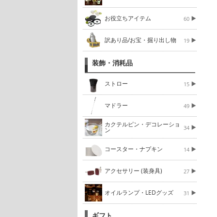
お役立ちアイテム
60
訳あり品/お宝・掘り出し物
19
装飾・消耗品
ストロー
15
マドラー
49
カクテルピン・デコレーショ
34
ン
コースター・ナプキン
14
アクセサリー (装身具)
27
オイルランプ・LEDグッズ
31
ギフト