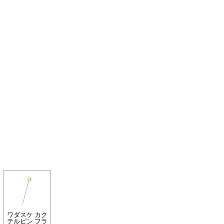
ワダスケ カク
テルピン フラ