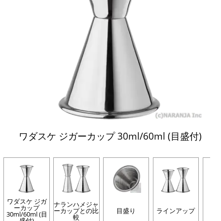
ワダスケ ジガーカップ 30ml/60ml (目盛付)
ワダスケ ジガ
ナランハメジャ
ーカップ
ーカップとの比
目盛り
ラインアップ
目
30ml/60ml (目
較
盛付)