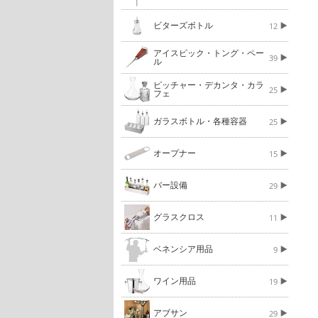
ビターズボトル
12
アイスピック・トング・ペー
39
ル
ピッチャー・デカンタ・カラ
25
フェ
ガラスボトル・各種容器
25
オープナー
15
バー設備
29
グラスクロス
11
ベネンシア用品
9
ワイン用品
19
アブサン
29