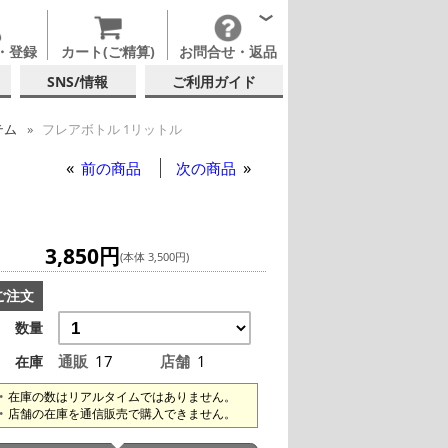
・登録
カート(ご精算)
お問合せ・返品
SNS/情報
ご利用ガイド
テム
フレアボトル 1リットル
前の商品
次の商品
3,850円
(本体 3,500円)
ご注文
数量
通販
17
店舗
1
在庫
在庫の数はリアルタイムではありません。
店舗の在庫を通信販売で購入できません。