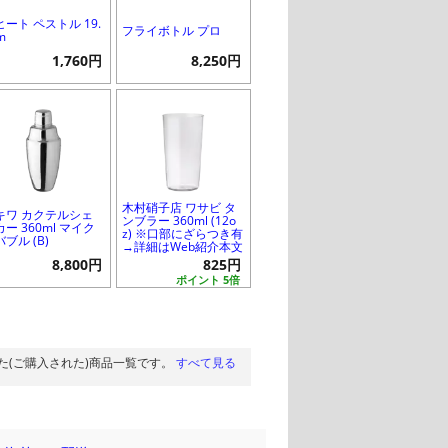
ヒート ペストル 19.
フライボトル プロ
m
1,760円
8,250円
木村硝子店 ワサビ タ
キワ カクテルシェ
ンブラー 360ml (12o
ー 360ml マイク
z) ※口部にざらつき有
ブル (B)
→詳細はWeb紹介本文
8,800円
825円
ポイント 5倍
た(ご購入された)商品一覧です。
すべて見る