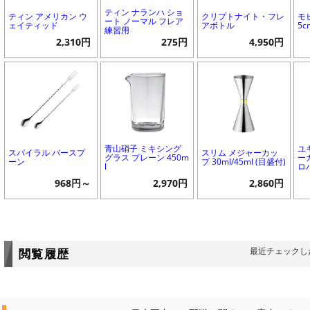
ティン ナランハ ショ
ティン アメリカン ウ
クリプトナイト・フレ
モ
ート ノーマル フレア
ェイティッド
アボトル
5c
練習用
2,310円
275円
4,950円
青山硝子 ミキシング
ユ
スパイラル バースプ
スリム メジャーカッ
グラス プレーン 450m
ーカ
ーン
プ 30ml/45ml (目盛付)
l
ロバ
968円～
2,970円
2,860円
最近チェックし
閲覧履歴