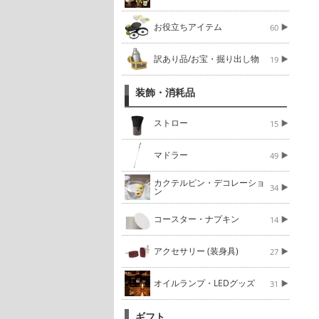
お役立ちアイテム
60
訳あり品/お宝・掘り出し物
19
装飾・消耗品
ストロー
15
マドラー
49
カクテルピン・デコレーショ
34
ン
コースター・ナプキン
14
アクセサリー (装身具)
27
オイルランプ・LEDグッズ
31
ギフト