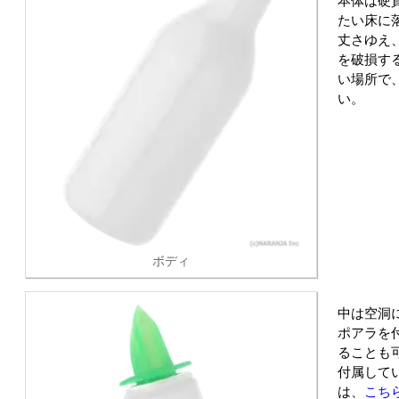
本体は硬
たい床に
丈さゆえ
を破損す
い場所で
い。
ボディ
中は空洞
ポアラを
ることも
付属して
は、
こち