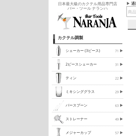
通
日本最大級のカクテル用品専門店
バー・ツール ナランハ
カクテル調製
シェーカー (3ピース)
71
2ピースシェーカー
31
ティン
22
ミキシンググラス
29
バースプーン
63
ストレーナー
49
メジャーカップ
57