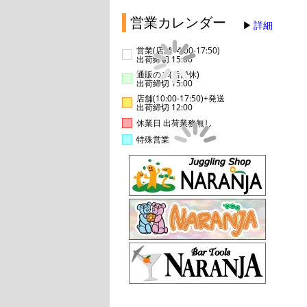
営業カレンダー
詳細
営業(店舗14:00-17:50)
出荷締切 15:00
通販のみ(店舗休)
出荷締切 15:00
店舗(10:00-17:50)+発送
出荷締切 12:00
休業日 出荷業務無し
特殊営業