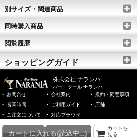
別サイズ・関連商品
同時購入商品
閲覧履歴
ショッピングガイド
株式会社 ナランハ
バー・ツール ナランハ
お問合せ
会社案内
規約・同意事項
営業時間
ご利用ガイド
店舗
ご注文について
対応ブラウザ
©1999-2026 NARANJA Inc. All Rights Reserved.
カートを
カートに入れる
(読込中...)
見る