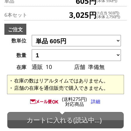
605円
単品
(本体 550円)
3,025円
(1点当 503円)
6本セット
(本体 2,750円)
ご注文
数単位
数量
通販
10
店舗
準備無
在庫
在庫の数はリアルタイムではありません。
店舗の在庫を通信販売で購入できません。
(送料275円)
詳細
対応商品
カートに入れる
(読込中...)