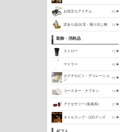
お役立ちアイテム
60
訳あり品/お宝・掘り出し物
19
装飾・消耗品
ストロー
15
マドラー
49
カクテルピン・デコレーショ
34
ン
コースター・ナプキン
14
アクセサリー (装身具)
27
オイルランプ・LEDグッズ
31
ギフト