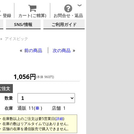
・登録
カート(ご精算)
お問合せ・返品
SNS/情報
ご利用ガイド
アイスピック
前の商品
次の商品
1,056円
(本体 960円)
ご注文
数量
通販
11(
※
)
店舗
1
在庫
在庫数以上のご注文は要5営業日(
詳細
)
在庫の数はリアルタイムではありません。
店舗の在庫を通信販売で購入できません。