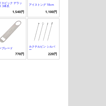
イスピック デラッ
アイストング 18cm
ス 3本爪
1,540円
1,100円
カクテルピン シルバ
ーブレード
ー
770円
220円