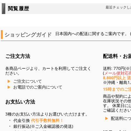
最近チェックし
閲覧履歴
ショッピングガイド
日本国内への配送に関するご案内です。 
ご注文方法
配送料・お
各商品ページより、カートを利用してご注文く
送料: 770円
ださい。
(
メール便対応商
8,800円以上 
ご注文について
※沖縄・離島1,3
お電話でのご案内について
15時までのご
商品や契約に
在庫状況その
お支払い方法
す。 休業日に
ご確認くださ
3種のお支払い方法よりお選びいただけます。
配送料に
代金引換
代引手数料無料！
銀行振込(※ご入金確認後の発送)