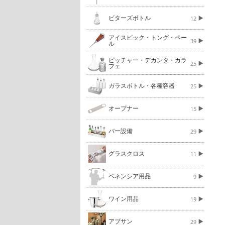
ビターズボトル
12
アイスピック・トング・ペー
39
ル
ピッチャー・デカンタ・カラ
25
フェ
ガラスボトル・各種容器
25
オープナー
15
バー設備
29
グラスクロス
11
ベネンシア用品
9
ワイン用品
19
アブサン
29