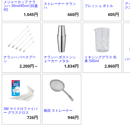
メジャーカップ ナラ
ストレーナー ナラン
ア
ンハ 30ml/45ml (目盛
フレッシュ ボトル
ハ
ク
付)
1,045円
660円
605円
ナランハ バースプー
ナランハ ボストンシ
ミキシンググラス 矢
バ
ン
ェーカー メタル
来 500ml
2,200円～
1,834円
2,860円
3M マイクロファイバ
槌目 ストレーナー
ー グラスクロス
726円
946円