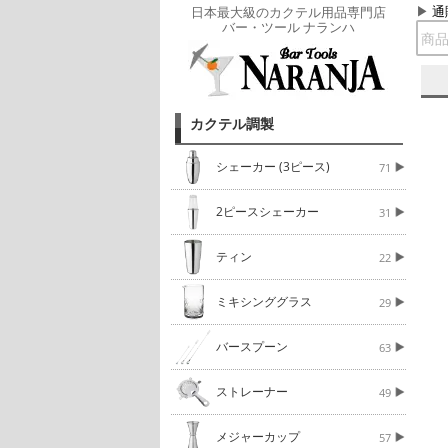
通
日本最大級のカクテル用品専門店
バー・ツール ナランハ
カクテル調製
シェーカー (3ピース)
71
2ピースシェーカー
31
ティン
22
ミキシンググラス
29
バースプーン
63
ストレーナー
49
メジャーカップ
57