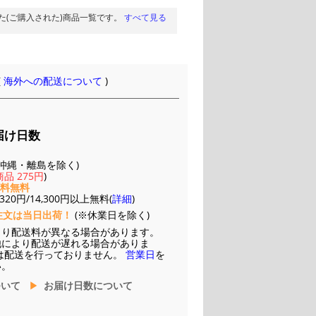
た(ご購入された)商品一覧です。
すべて見る
(
海外への配送について
)
届け日数
(※沖縄・離島を除く)
品 275円
)
送料無料
20円/14,300円以上無料(
詳細
)
注文は当日出荷！
(※休業日を除く)
より配送料が異なる場合があります。
他により配送が遅れる場合がありま
は配送を行っておりません。
営業日
を
い。
ついて
お届け日数について