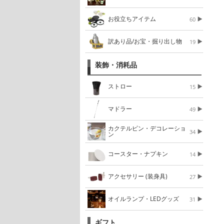
お役立ちアイテム
60
訳あり品/お宝・掘り出し物
19
装飾・消耗品
ストロー
15
マドラー
49
カクテルピン・デコレーショ
34
ン
コースター・ナプキン
14
アクセサリー (装身具)
27
オイルランプ・LEDグッズ
31
ギフト