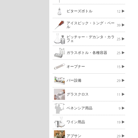
ビターズボトル
12
アイスピック・トング・ペー
39
ル
ピッチャー・デカンタ・カラ
25
フェ
ガラスボトル・各種容器
25
オープナー
15
バー設備
29
グラスクロス
11
ベネンシア用品
9
ワイン用品
19
アブサン
29