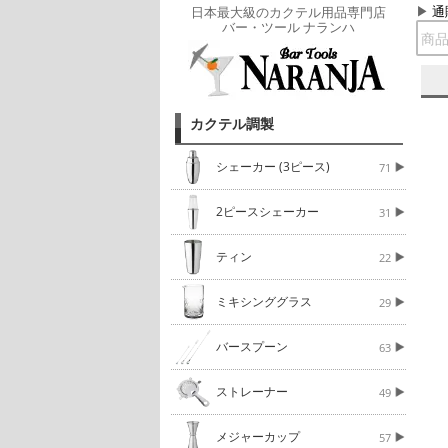
通
日本最大級のカクテル用品専門店
バー・ツール ナランハ
カクテル調製
シェーカー (3ピース)
71
2ピースシェーカー
31
ティン
22
ミキシンググラス
29
バースプーン
63
ストレーナー
49
メジャーカップ
57