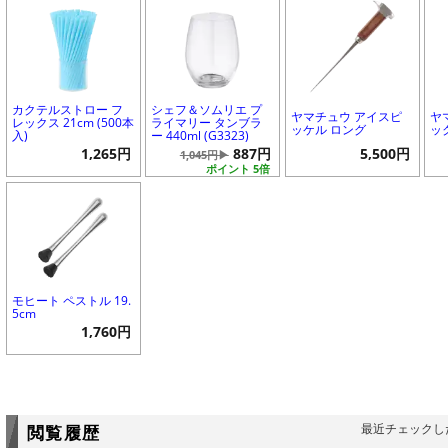
カクテルストロー フ
シェフ＆ソムリエ プ
ヤマチュウ アイスピ
ヤ
レックス 21cm (500本
ライマリー タンブラ
ッケル ロング
ッ
入)
ー 440ml (G3323)
1,265円
887円
5,500円
1,045円▶
ポイント 5倍
モヒート ペストル 19.
5cm
1,760円
最近チェックし
閲覧履歴