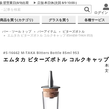
販:翌営業日(8/9)出荷
店舗
:本日休(次回 8/9 10:00-)
ログイン
商品を買う(カテゴリ)
グラスを買う
各種サービス
バー・ツール
トップ
バーアイテム
ビターズボトル
エムタカ ビターズボトル コルクキャップ 85ml(M-TAKA 953)
#S-16662 M-TAKA Bitters Bottle 85ml 953
エムタカ ビターズボトル コルクキャップ 85m
本
文