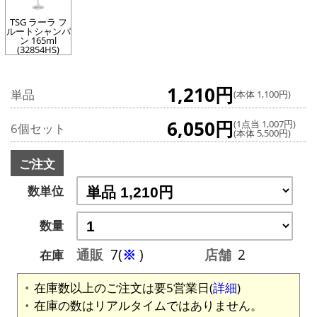
TSG ラーラ フ
ルートシャンパ
ン 165ml
(32854HS)
1,210円
単品
(本体 1,100円)
6,050円
(1点当 1,007円)
6個セット
(本体 5,500円)
ご注文
数単位
数量
通販
7(
※
)
店舗
2
在庫
在庫数以上のご注文は要5営業日(
詳細
)
在庫の数はリアルタイムではありません。