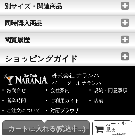
別サイズ・関連商品
同時購入商品
閲覧履歴
ショッピングガイド
株式会社 ナランハ
バー・ツール ナランハ
お問合せ
会社案内
規約・同意事項
営業時間
ご利用ガイド
店舗
ご注文について
対応ブラウザ
©1999-2026 NARANJA Inc. All Rights Reserved.
カートを
カートに入れる
(読込中...)
見る