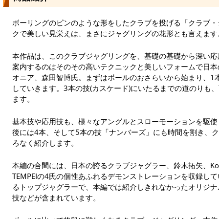
ボーリングのピンのような形をしたクラブを投げる「クラブ・
クで美しい見栄えは、まさにジャグリングの花形とも言えます
本作品は、このクラブジャグリングを、基礎の基礎から深い応
案内するのはそのその高いテクニックと美しいフォームで日本
オニア、森田智博氏。まずはボールのおさらいから始まり、1
していきます。3本の技(カスケード)にいたるまでの道のりも
ます。
基本技や応用技も、様々なアングルとスローモーションを駆使
後には4本、そして5本の技「ナンバーズ」にも時間を割き、
ろなく紹介します。
本編の合間には、日本の誇るクラブジャグラー、鈴木拓矢、Kome
TEMPEIの4氏の個性あふれるデモンストレーションを収録し
るトップジャグラーで、本編では紹介しきれなかったオリジナ
技などが含まれています。