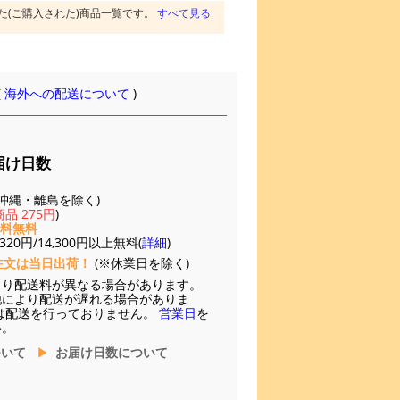
た(ご購入された)商品一覧です。
すべて見る
(
海外への配送について
)
届け日数
(※沖縄・離島を除く)
品 275円
)
送料無料
20円/14,300円以上無料(
詳細
)
注文は当日出荷！
(※休業日を除く)
より配送料が異なる場合があります。
他により配送が遅れる場合がありま
は配送を行っておりません。
営業日
を
い。
ついて
お届け日数について