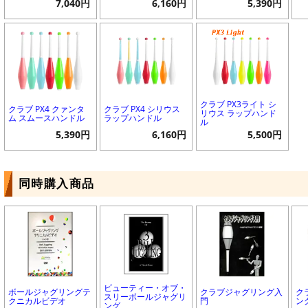
7,040円
6,160円
5,390円
クラブ PX3ライト シ
クラブ PX4 クァンタ
クラブ PX4 シリウス
リウス ラップハンド
ム スムースハンドル
ラップハンドル
ル
5,390円
6,160円
5,500円
同時購入商品
ビューティー・オブ・
ボールジャグリングテ
クラブジャグリング入
ク
スリーボールジャグリ
クニカルビデオ
門
ン
ング