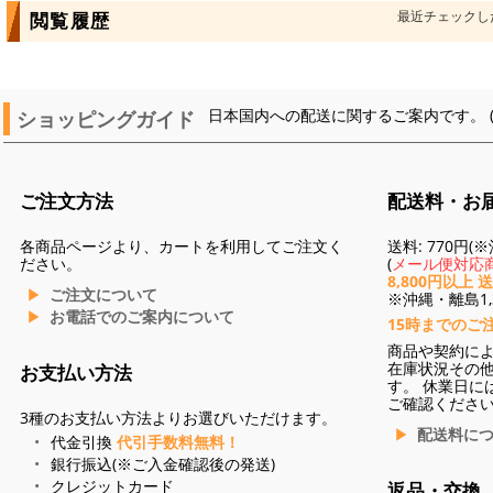
最近チェックし
閲覧履歴
ショッピングガイド
日本国内への配送に関するご案内です。 
ご注文方法
配送料・お
各商品ページより、カートを利用してご注文く
送料: 770円
ださい。
(
メール便対応商
8,800円以上 
ご注文について
※沖縄・離島1,3
お電話でのご案内について
15時までのご
商品や契約に
在庫状況その
お支払い方法
す。 休業日に
ご確認くださ
3種のお支払い方法よりお選びいただけます。
配送料に
代金引換
代引手数料無料！
銀行振込(※ご入金確認後の発送)
クレジットカード
返品・交換