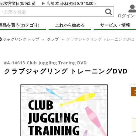
販:翌営業日(8/9)出荷
店舗
:本日休(次回 8/9 10:00-)
ログイン
商品を買う(カテゴリ)
これから始める
サービス・情報
ジャグリング
トップ
クラブ
クラブジャグリング トレーニングDVD
ジャグリング
トップ
DVD
クラブ DVD
クラブジャグリング トレ
#A-14613 Club Juggling Traning DVD
クラブジャグリング トレーニングDVD