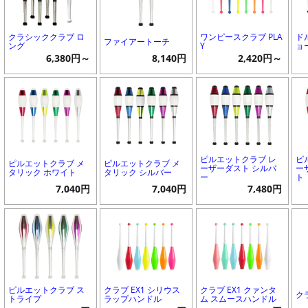
クラシッククラブ ロ
ワンピースクラブ PLA
ド
ファイアートーチ
ング
Y
ョ
6,380円～
8,140円
2,420円～
ピルエットクラブ レ
ピ
ピルエットクラブ メ
ピルエットクラブ メ
ーザーダスト シルバ
ー
タリック ホワイト
タリック シルバー
ー
ト
7,040円
7,040円
7,480円
ピルエットクラブ ス
クラブ EX1 シリウス
クラブ EX1 クァンタ
ク
トライプ
ラップハンドル
ム スムースハンドル