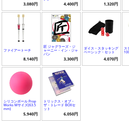
3,080円
4,400円
1,320円
匠 ジャグラーズ・ジ
ダイス・スタッキング
ス
ファイアートーチ
ャーニー・イン・ジャ
ベーシック・セット
10
パン
8,140円
3,300円
4,070円
シリコンボール Prop
トリックス・オブ・
Works Mサイズ(63.5
ザ・トレード BOXセ
mm)
ット
5,940円
6,050円