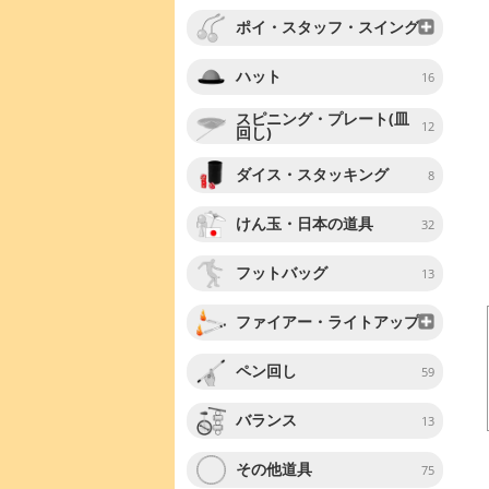
ポイ・スタッフ・スイング
ハット
16
スピニング・プレート(皿
12
回し)
ダイス・スタッキング
8
けん玉・日本の道具
32
フットバッグ
13
ファイアー・ライトアップ
ペン回し
59
バランス
13
その他道具
75