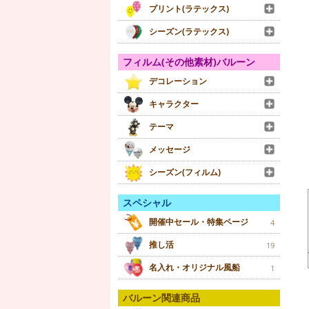
プリント(ラテックス)
シーズン(ラテックス)
フィルム(その他素材)バルーン
デコレーション
キャラクター
テーマ
メッセージ
シーズン(フィルム)
スペシャル
開催中セール・特集ページ
4
推し活
19
名入れ・オリジナル風船
1
バルーン関連商品