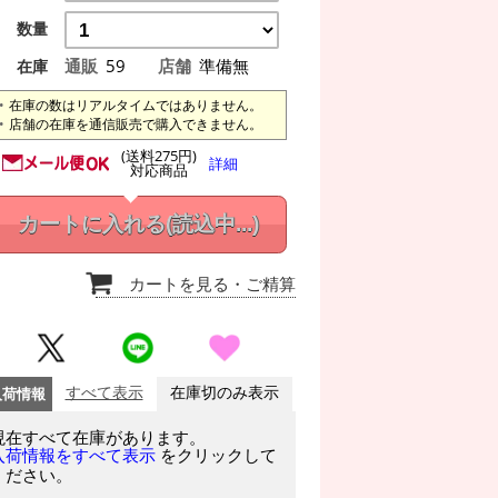
数量
通販
59
店舗
準備無
在庫
在庫の数はリアルタイムではありません。
店舗の在庫を通信販売で購入できません。
(送料275円)
詳細
対応商品
カートに入れる
(読込中...)
カートを見る
・ご精算
入荷情報
すべて表示
在庫切のみ表示
現在すべて在庫があります。
をクリックして
入荷情報をすべて表示
ください。