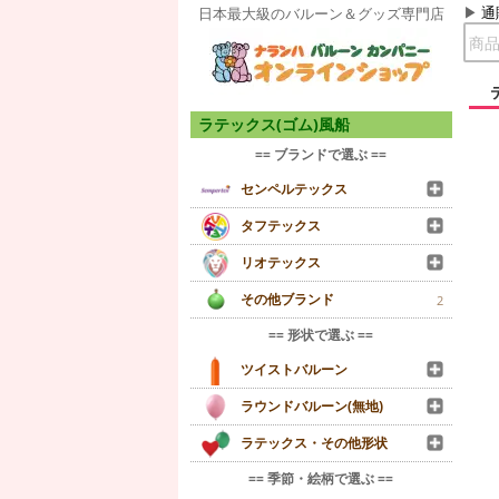
通
日本最大級のバルーン＆グッズ専門店
ラテックス(ゴム)風船
== ブランドで選ぶ ==
センペルテックス
タフテックス
リオテックス
その他ブランド
2
== 形状で選ぶ ==
ツイストバルーン
ラウンドバルーン(無地)
ラテックス・その他形状
== 季節・絵柄で選ぶ ==