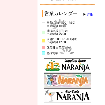
営業カレンダー
詳細
営業(店舗14:00-17:50)
出荷締切 15:00
通販のみ(店舗休)
出荷締切 15:00
店舗(10:00-17:50)+発送
出荷締切 12:00
休業日 出荷業務無し
特殊営業