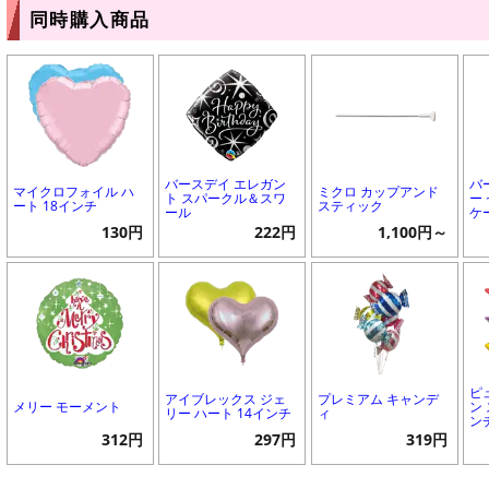
同時購入商品
バースデイ エレガン
バ
マイクロフォイル ハ
ミクロ カップアンド
ト スパークル＆スワ
ー
ート 18インチ
スティック
ール
ケ
130円
222円
1,100円～
ピ
アイブレックス ジェ
プレミアム キャンデ
メリー モーメント
ン 
リー ハート 14インチ
ィ
ン
312円
297円
319円