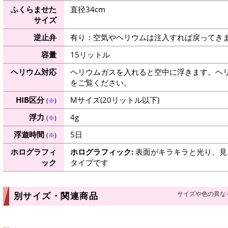
ふくらませた
直径34cm
サイズ
逆止弁
有り：空気やヘリウムは注入すれば戻ってき
容量
15リットル
ヘリウム対応
ヘリウムガスを入れると空中に浮きます。ヘ
をご覧ください。
HIB区分
Mサイズ(20リットル以下)
(
※
)
浮力
4g
(
※
)
浮遊時間
5日
(
※
)
ホログラフィ
ホログラフィック:
表面がキラキラと光り、見
ック
タイプです
サイズや色の異な
別サイズ・関連商品