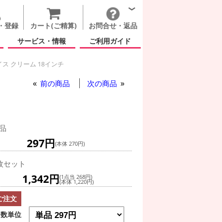
・登録
カート(ご精算)
お問合せ・返品
サービス・情報
ご利用ガイド
ス クリーム 18インチ
前の商品
次の商品
品
297円
(本体 270円)
枚セット
1,342円
(1点当 268円)
(本体 1,220円)
ご注文
数単位