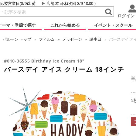
販:翌営業日(8/9)出荷
店舗
:本日休(次回 8/9 10:00-)
ログイン
テーマ・季節で探す
これから始める
イベント・スクール
バルーン
トップ
フィルム
メッセージ
誕生日
バースデイ アイ
#010-36555 Birthday Ice Cream 18"
バースデイ アイス クリーム 18インチ
単
5