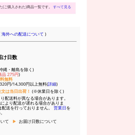
た(ご購入された)商品一覧です。
すべて見る
(
海外への配送について
)
届け日数
(※沖縄・離島を除く)
品 275円
)
送料無料
20円/14,300円以上無料(
詳細
)
注文は当日出荷！
(※休業日を除く)
より配送料が異なる場合があります。
他により配送が遅れる場合がありま
は配送を行っておりません。
営業日
を
い。
ついて
お届け日数について