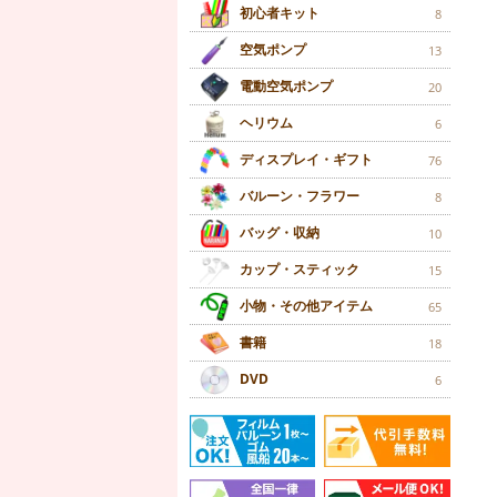
初心者キット
8
空気ポンプ
13
電動空気ポンプ
20
ヘリウム
6
ディスプレイ・ギフト
76
バルーン・フラワー
8
バッグ・収納
10
カップ・スティック
15
小物・その他アイテム
65
書籍
18
DVD
6