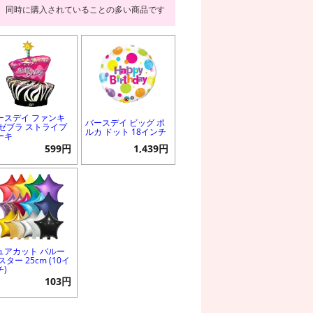
同時に購入されていることの多い商品です
ースデイ ファンキ
バースデイ ビッグ ポ
 ゼブラ ストライプ
ルカ ドット 18インチ
ーキ
599円
1,439円
ュアカット バルー
スター 25cm (10イ
チ)
103円