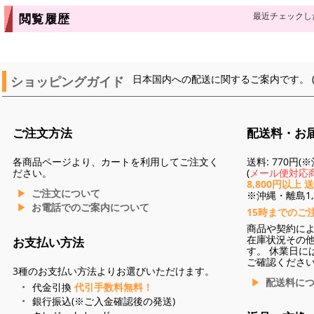
最近チェックし
閲覧履歴
ショッピングガイド
日本国内への配送に関するご案内です。 
ご注文方法
配送料・お
各商品ページより、カートを利用してご注文く
送料: 770円
ださい。
(
メール便対応商
8,800円以上 
ご注文について
※沖縄・離島1,3
お電話でのご案内について
15時までのご
商品や契約に
在庫状況その
お支払い方法
す。 休業日に
ご確認くださ
3種のお支払い方法よりお選びいただけます。
配送料に
代金引換
代引手数料無料！
銀行振込(※ご入金確認後の発送)