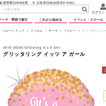
販:翌営業日(8/9)出荷
店舗
:本日休(次回 8/9 10:00-)
ログイン
テーマ・季節で探す
これから始める
イベント・スクール
バルーン
トップ
フィルム
テーマ
ベイビー
グリッタリング イ
#010-36586 Glittering It's A Girl
グリッタリング イッツ ア ガール