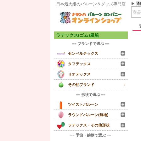
通
日本最大級のバルーン＆グッズ専門店
ラテックス(ゴム)風船
== ブランドで選ぶ ==
センペルテックス
タフテックス
リオテックス
その他ブランド
2
== 形状で選ぶ ==
ツイストバルーン
ラウンドバルーン(無地)
ラテックス・その他形状
== 季節・絵柄で選ぶ ==