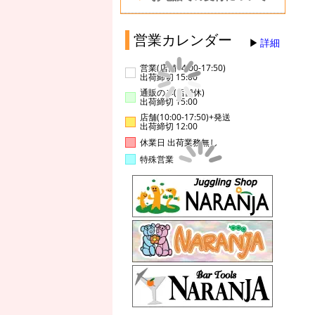
営業カレンダー
詳細
営業(店舗14:00-17:50)
出荷締切 15:00
通販のみ(店舗休)
出荷締切 15:00
店舗(10:00-17:50)+発送
出荷締切 12:00
休業日 出荷業務無し
特殊営業