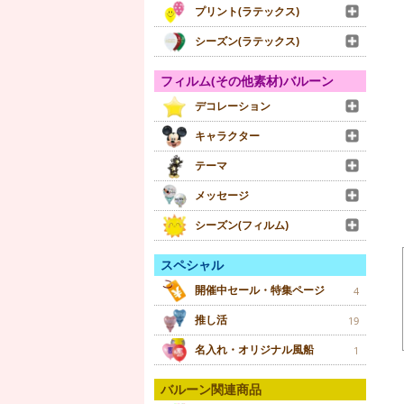
プリント(ラテックス)
シーズン(ラテックス)
フィルム(その他素材)バルーン
デコレーション
キャラクター
テーマ
メッセージ
シーズン(フィルム)
スペシャル
開催中セール・特集ページ
4
推し活
19
名入れ・オリジナル風船
1
バルーン関連商品