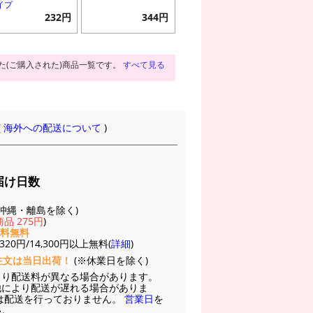
イプ
232円
344円
た(ご購入された)商品一覧です。
すべて見る
(
海外への配送について
)
届け日数
(※沖縄・離島を除く)
品 275円
)
送料無料
20円/14,300円以上無料(
詳細
)
注文は当日出荷！
(※休業日を除く)
より配送料が異なる場合があります。
他により配送が遅れる場合がありま
は配送を行っておりません。
営業日
を
い。