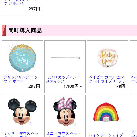
ツ ア ボーイ
297円
同時購入商品
グリッタリング イッ
ミクロ カップアンド
ベイビー ガール ピン
ベ
ツ ア ボーイ
スティック
ク ストライプ 9インチ
ー
297円
1,100円～
78円
レ
ミッキー マウス ヘッ
ミニー マウス ヘッド
レインボー シェイプ
カ