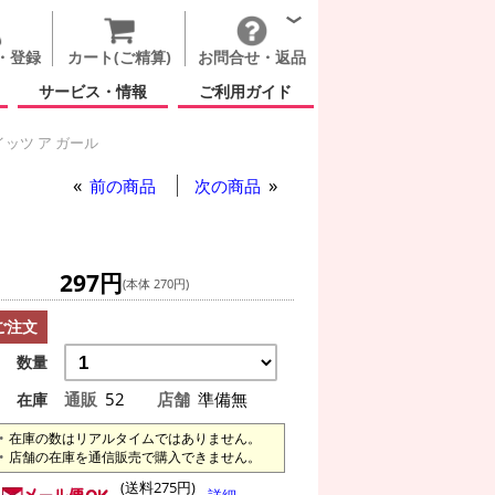
・登録
カート(ご精算)
お問合せ・返品
サービス・情報
ご利用ガイド
ッツ ア ガール
前の商品
次の商品
297円
(本体 270円)
ご注文
数量
通販
52
店舗
準備無
在庫
在庫の数はリアルタイムではありません。
店舗の在庫を通信販売で購入できません。
(送料275円)