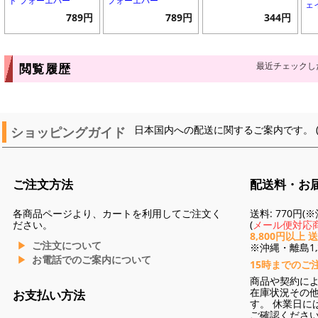
ド フォーエバー
フォーエバー
ェ
789円
789円
344円
最近チェックし
閲覧履歴
ショッピングガイド
日本国内への配送に関するご案内です。 
ご注文方法
配送料・お
各商品ページより、カートを利用してご注文く
送料: 770円
ださい。
(
メール便対応商
8,800円以上 
ご注文について
※沖縄・離島1,3
お電話でのご案内について
15時までのご
商品や契約に
在庫状況その
お支払い方法
す。 休業日に
ご確認くださ