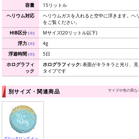
容量
15リットル
ヘリウム対応
ヘリウムガスを入れると空中に浮きます。ヘ
をご覧ください。
HIB区分
Mサイズ(20リットル以下)
(
※
)
浮力
4g
(
※
)
浮遊時間
5日
(
※
)
ホログラフィ
ホログラフィック:
表面がキラキラと光り、見
ック
タイプです
サイズや色の異な
別サイズ・関連商品
グリッタリング イッ