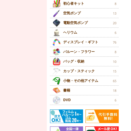
初心者キット
8
空気ポンプ
13
電動空気ポンプ
20
ヘリウム
6
ディスプレイ・ギフト
76
バルーン・フラワー
8
バッグ・収納
10
カップ・スティック
15
小物・その他アイテム
65
書籍
18
DVD
6