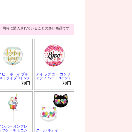
同時に購入されていることの多い商品です
イビー ボーイ ブル
アイ ラブ ユー コンフ
 ストライプ 9インチ
ェティ ハート 9インチ
78円
78円
インボー オンブレ
ップケーキ ミニシ
クール キティ