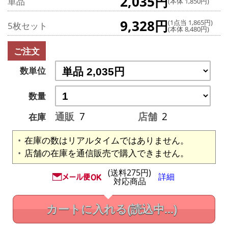
2,035円
単品
(本体 1,850円)
9,328円
(1点当 1,865円)
5枚セット
(本体 8,480円)
ご注文
数単位
数量
通販
7
店舗
2
在庫
在庫の数はリアルタイムではありません。
店舗の在庫を通信販売で購入できません。
(送料275円)
詳細
対応商品
カートに入れる
(読込中...)