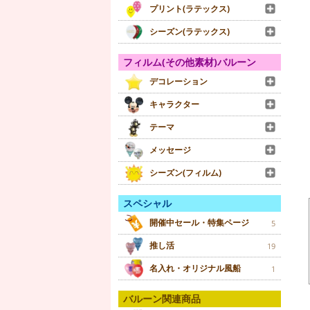
プリント(ラテックス)
シーズン(ラテックス)
フィルム(その他素材)バルーン
デコレーション
キャラクター
テーマ
メッセージ
シーズン(フィルム)
スペシャル
開催中セール・特集ページ
5
推し活
19
名入れ・オリジナル風船
1
バルーン関連商品