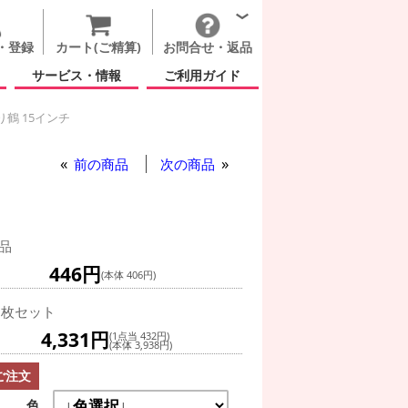
・登録
カート(ご精算)
お問合せ・返品
サービス・情報
ご利用ガイド
折り鶴 15インチ
U 折り鶴 15インチ
折り鶴 15インチ
前の商品
次の商品
品
446円
(本体 406円)
0枚セット
4,331円
(1点当 432円)
(本体 3,938円)
ご注文
色