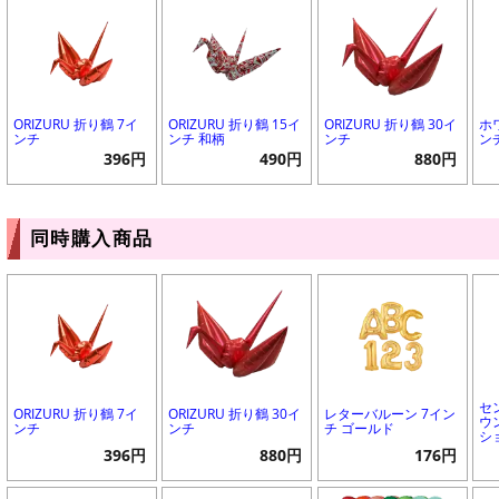
ORIZURU 折り鶴 7イ
ORIZURU 折り鶴 15イ
ORIZURU 折り鶴 30イ
ホ
ンチ
ンチ 和柄
ンチ
ン
396円
490円
880円
同時購入商品
セ
ORIZURU 折り鶴 7イ
ORIZURU 折り鶴 30イ
レターバルーン 7イン
ウ
ンチ
ンチ
チ ゴールド
シ
396円
880円
176円