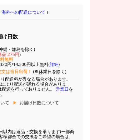
(
海外への配送について
)
届け日数
(※沖縄・離島を除く)
品 275円
)
送料無料
20円/14,300円以上無料(
詳細
)
注文は当日出荷！
(※休業日を除く)
より配送料が異なる場合があります。
他により配送が遅れる場合がありま
は配送を行っておりません。
営業日
を
い。
ついて
お届け日数について
日以内は返品・交換を承ります(一部商
お客様都合での交換をご希望の場合は、