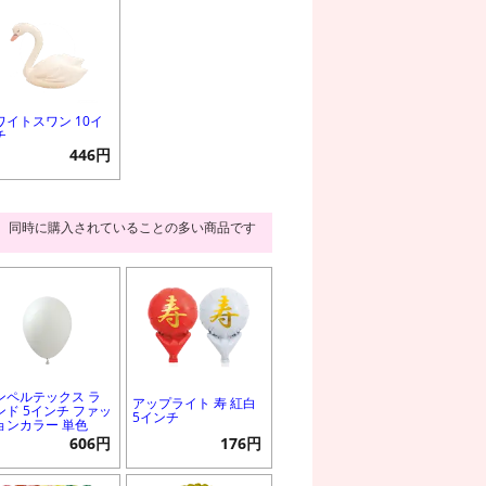
ワイトスワン 10イ
チ
446円
同時に購入されていることの多い商品です
ンペルテックス ラ
アップライト 寿 紅白
ンド 5インチ ファッ
5インチ
ョンカラー 単色
606円
176円