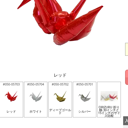
レッド
#050-05703
#050-05704
#050-05702
#050-05701
ORIZURU 折り
ディープゴール
鶴 30インチと
レッド
ホワイト
シルバー
ド
15インチのサイ
ズ比較