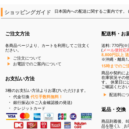
ショッピングガイド
日本国内への配送に関するご案内です。 
ご注文方法
配送料・お
各商品ページより、カートを利用してご注文く
送料: 770円
ださい。
(
メール便対応商
8,800円以上 
ご注文について
※沖縄・離島1,3
お電話でのご案内について
15時までのご
商品や契約に
在庫状況その
お支払い方法
す。 休業日に
ご確認くださ
3種のお支払い方法よりお選びいただけます。
配送料に
代金引換
代引手数料無料！
銀行振込(※ご入金確認後の発送)
クレジットカード
返品・交換
商品到着後、8
品を除く)。 