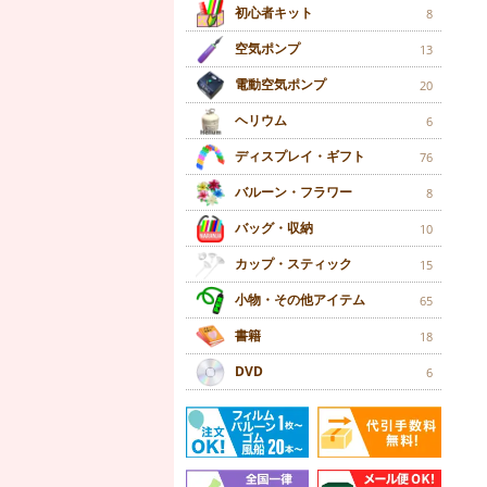
初心者キット
8
空気ポンプ
13
電動空気ポンプ
20
ヘリウム
6
ディスプレイ・ギフト
76
バルーン・フラワー
8
バッグ・収納
10
カップ・スティック
15
小物・その他アイテム
65
書籍
18
DVD
6