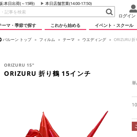
販:本日出荷(～15時)
本日店舗営業(14:00-17:50)
ログイン
テーマ・季節で探す
これから始める
イベント・スクール
バルーン
トップ
フィルム
テーマ
ウエディング
ORIZURU 
バルーン
トップ
フィルム
シーズン(フィルム)
新年
ORIZUR
バルーン
トップ
フィルム
テーマ
和風バルーン
ORIZURU 
ORIZURU 15"
ORIZURU 折り鶴 15インチ
単
1