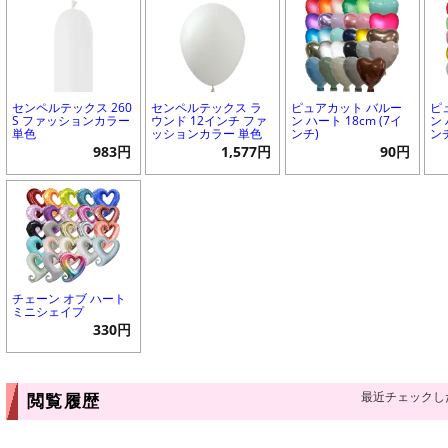
センペルテックス 260
センペルテックス ラ
ピュアカット バルー
ピ
S ファッションカラー
ウンド 12インチ ファ
ン ハート 18cm (7イ
ン 
単色
ッションカラー 単色
ンチ)
ン
983円
1,577円
90円
チェーン オブ ハート
ミニシェイプ
330円
最近チェックし
閲覧履歴