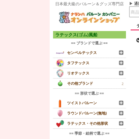
通
日本最大級のバルーン＆グッズ専門店
ラテックス(ゴム)風船
== ブランドで選ぶ ==
センペルテックス
タフテックス
リオテックス
その他ブランド
2
== 形状で選ぶ ==
ツイストバルーン
ラウンドバルーン(無地)
ラテックス・その他形状
== 季節・絵柄で選ぶ ==