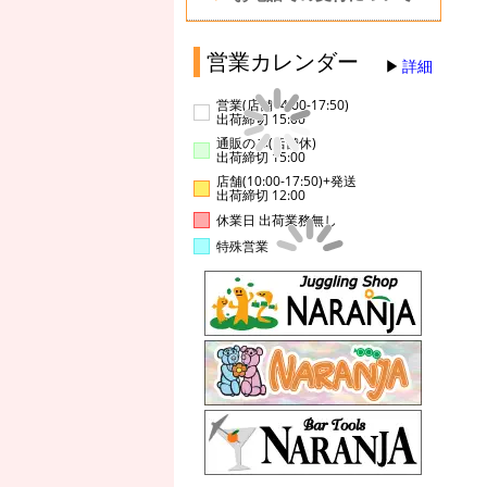
営業カレンダー
詳細
営業(店舗14:00-17:50)
出荷締切 15:00
通販のみ(店舗休)
出荷締切 15:00
店舗(10:00-17:50)+発送
出荷締切 12:00
休業日 出荷業務無し
特殊営業